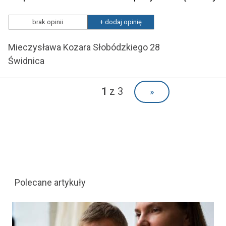
brak opinii
+ dodaj opinię
Mieczysława Kozara Słobódzkiego 28
Świdnica
1
z 3
»
Polecane artykuły