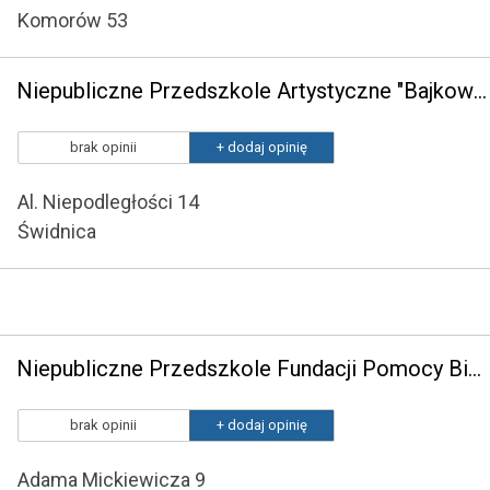
Komorów 53
Niepubliczne Przedszkole Artystyczne "Bajkowy Domek"
brak opinii
+ dodaj opinię
Al. Niepodległości 14
Świdnica
Niepubliczne Przedszkole Fundacji Pomocy Biednym Dzieciom "Ut Unum Sint"
brak opinii
+ dodaj opinię
Adama Mickiewicza 9