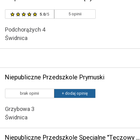
5 opinii
5.0
/5
Podchorążych 4
Świdnica
Niepubliczne Przedszkole Prymuski
brak opinii
+ dodaj opinię
Grzybowa 3
Świdnica
Niepubliczne Przedszkole Specjalne "Tęczowy Świat"