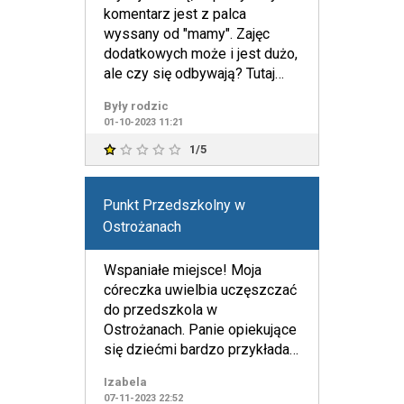
komentarz jest z palca
wyssany od "mamy". Zajęc
dodatkowych może i jest dużo,
ale czy się odbywają? Tutaj
jest duży znak zapytania. Sk
Były rodzic
01-10-2023 11:21
1/5
Punkt Przedszkolny w
Ostrożanach
Wspaniałe miejsce! Moja
córeczka uwielbia uczęszczać
do przedszkola w
Ostrożanach. Panie opiekujące
się dziećmi bardzo przykładają
się do swojej pracy. Zajęcia
Izabela
07-11-2023 22:52