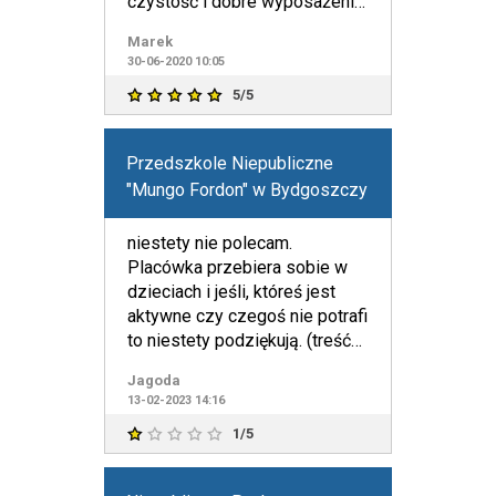
czystość i dobre wyposażenie.
Tak powinno być wszęd
Marek
30-06-2020 10:05
5/5
Przedszkole Niepubliczne
"Mungo Fordon" w Bydgoszczy
niestety nie polecam.
Placówka przebiera sobie w
dzieciach i jeśli, któreś jest
aktywne czy czegoś nie potrafi
to niestety podziękują. (treść
usunięta przez mod
Jagoda
13-02-2023 14:16
1/5