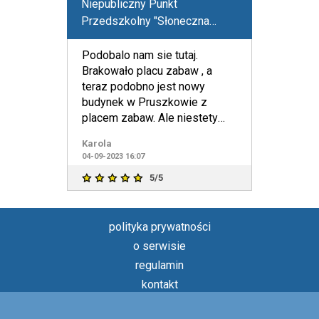
Niepubliczny Punkt
Przedszkolny "Słoneczna
Kraina"
Podobalo nam sie tutaj.
Brakowało placu zabaw , a
teraz podobno jest nowy
budynek w Pruszkowie z
placem zabaw. Ale niestety
nasze dziecko juz w szkole....
Karola
04-09-2023 16:07
5/5
polityka prywatności
o serwisie
regulamin
kontakt