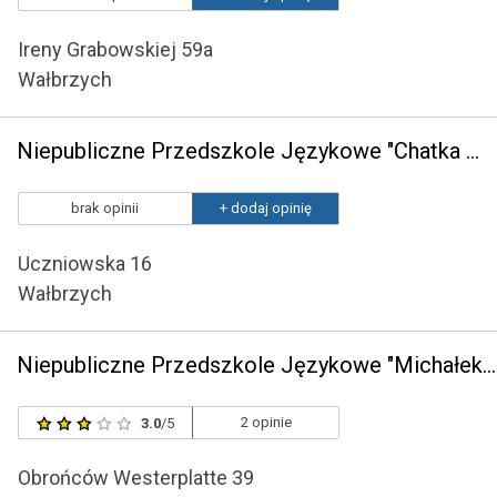
Ireny Grabowskiej 59a
Wałbrzych
Niepubliczne Przedszkole Językowe "Chatka Małolatka Ii" w Wałbrzychu
brak opinii
+ dodaj opinię
Uczniowska 16
Wałbrzych
Niepubliczne Przedszkole Językowe "Michałek" w Wałbrzychu
2 opinie
3.0
/5
Obrońców Westerplatte 39