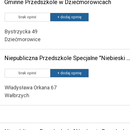
Gminne Przedszkole w Dziećmorowicach
brak opinii
+ dodaj opinię
Bystrzycka 49
Dziećmorowice
Niepubliczna Przedszkole Specjalne "Niebieski Słonik" w Wałbrzychu
brak opinii
+ dodaj opinię
Władysława Orkana 67
Wałbrzych