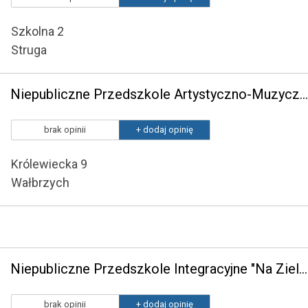
Szkolna 2
Struga
Niepubliczne Przedszkole Artystyczno-Muzyczne "Rytm Dwóch Serc"
brak opinii
+ dodaj opinię
Królewiecka 9
Wałbrzych
Niepubliczne Przedszkole Integracyjne "Na Zielonym Wzgórzu" w Wałbrzychu
brak opinii
+ dodaj opinię