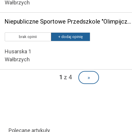
Wałbrzych
Niepubliczne Sportowe Przedszkole "Olimpijczyk" w Wałbrzychu
brak opinii
+ dodaj opinię
Husarska 1
Wałbrzych
1
z 4
»
Polecane artykuły