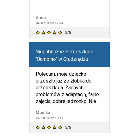
Anna
04-07-2022 12:53
5/5
Niepubliczne Przedszkole
"Bambino" w Grudziądzu
Polecam, moje dziecko
przeszło już ze żłobka do
przedszkola. Żadnych
problemów z adaptacją, fajne
zajęcia, dobre jedzonko. Nie
zgodzę się z komentarzem
Monika
powyżej
24-10-2022 18:31
5/5