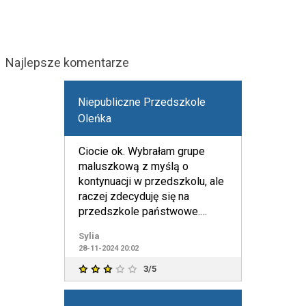
Najlepsze komentarze
Niepubliczne Przedszkole
Oleńka
Ciocie ok. Wybrałam grupe
maluszkową z myślą o
kontynuacji w przedszkolu, ale
raczej zdecyduję się na
przedszkole państwowe.
Wybrałam to miejsce ponieważ
Sylia
wiele
28-11-2024 20:02
3/5