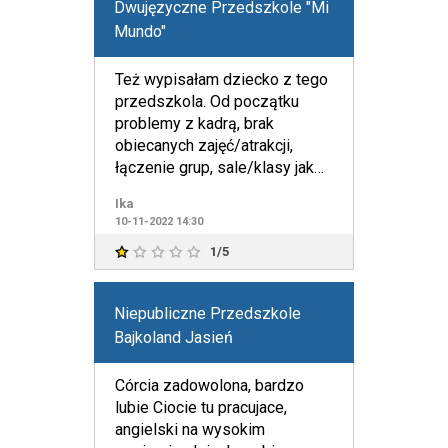
Dwujęzyczne Przedszkole "Mi
Mundo"
Też wypisałam dziecko z tego
przedszkola. Od początku
problemy z kadrą, brak
obiecanych zajęć/atrakcji,
łączenie grup, sale/klasy jak
dla 3 dzieci, a nie grupy.
Ika
10-11-2022 14:30
1/5
Niepubliczne Przedszkole
Bajkoland Jasień
Córcia zadowolona, bardzo
lubie Ciocie tu pracujace,
angielski na wysokim