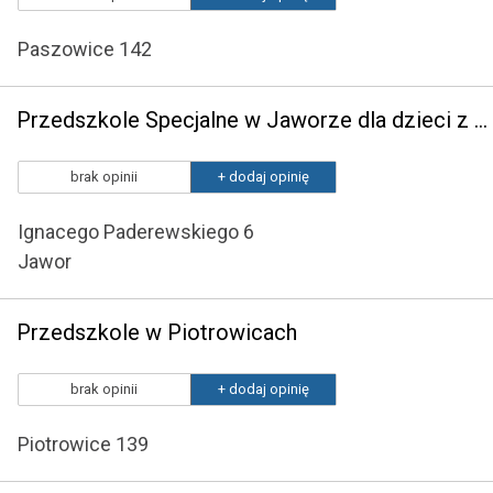
Paszowice 142
Przedszkole Specjalne w Jaworze dla dzieci z Niepełnosprawnością Intelektualną w Stopniu Umiarkowanym, Znacznym i Głębokim, z Autyzmem Oraz z Niepełnosprawnościami Sprzężonymi
brak opinii
+ dodaj opinię
Ignacego Paderewskiego 6
Jawor
Przedszkole w Piotrowicach
brak opinii
+ dodaj opinię
Piotrowice 139