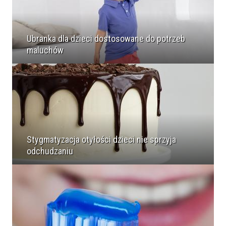
Ubranka dla dzieci dostosowane do potrzeb
maluchów
Stygmatyzacja otyłości dzieci nie sprzyja
odchudzaniu