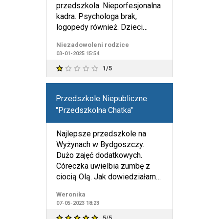
przedszkola. Nieporfesjonalna
kadra. Psychologa brak,
logopedy również. Dzieci
seplenią. Panie co chwilę się
Niezadowoleni rodzice
03-01-2025 15:54
1/5
Przedszkole Niepubliczne
"Przedszkolna Chatka"
Najlepsze przedszkole na
Wyżynach w Bydgoszczy.
Dużo zajęć dodatkowych.
Córeczka uwielbia zumbę z
ciocią Olą. Jak dowiedziałam
się, że Aleksandra Włodarczyk
Weronika
pro
07-05-2023 18:23
5/5