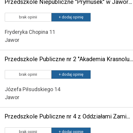
Przedszkole Niepubliczne "Prymusek" w Jaworze
brak opinii
+ dodaj opinię
Fryderyka Chopina 11
Jawor
Przedszkole Publiczne nr 2 "Akademia Krasnoludków"
brak opinii
+ dodaj opinię
Józefa Piłsudskiego 14
Jawor
Przedszkole Publiczne nr 4 z Oddziałami Zamiejscowymi przy ul. Dmowskiego 5
brak opinii
+ dodaj opinię