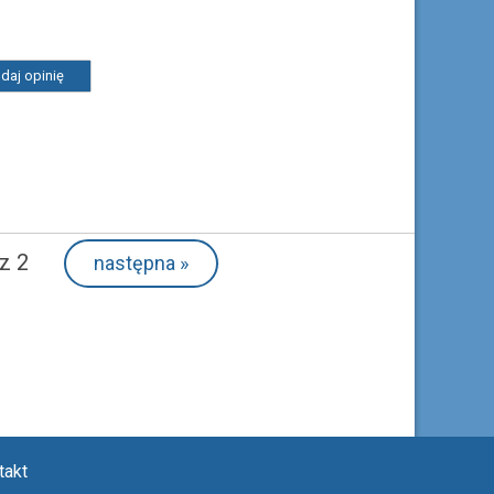
daj opinię
z 2
następna
»
takt