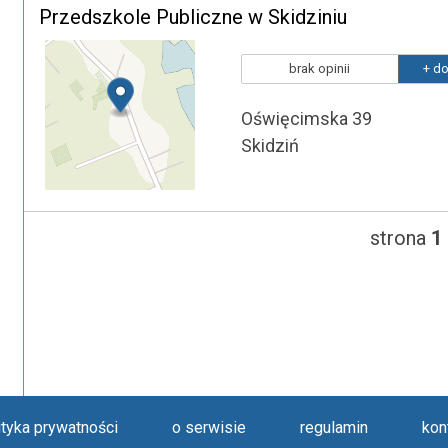
Przedszkole Publiczne w Skidziniu
brak opinii
+ do
Oświęcimska 39
Skidziń
strona
1
ityka prywatności
o serwisie
regulamin
kon