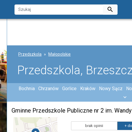

Przedszkola
Małopolskie
Przedszkola, Brzeszc
Bochnia
Chrzanów
Gorlice
Kraków
Nowy Sącz
No
Gminne Przedszkole Publiczne nr 2 im. Wandy
brak opinii
+ do