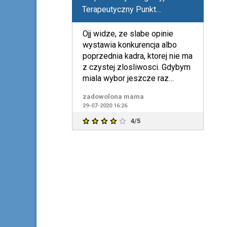
Terapeutyczny Punkt
Przedszkolny "Lawendowy
Król"
Ojj widze, ze slabe opinie
wystawia konkurencja albo
poprzednia kadra, ktorej nie ma
z czystej zlosliwosci. Gdybym
miala wybor jeszcze raz
poslalabym swoje dzie
zadowolona mama
29-07-2020 16:26
4/5