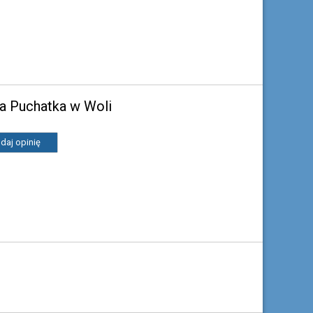
ia Puchatka w Woli
daj opinię