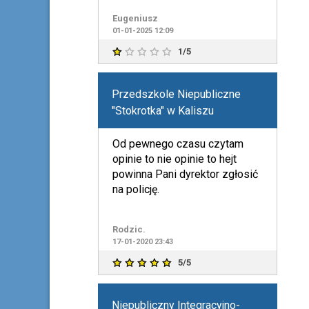
lokalizacji ul. Końska 6 5
Eugeniusz
01-01-2025 12:09
1/5
Przedszkole Niepubliczne
"Stokrotka" w Kaliszu
Od pewnego czasu czytam
opinie to nie opinie to hejt
powinna Pani dyrektor zgłosić
na policję.
Rodzic.
17-01-2020 23:43
5/5
Niepubliczny Integracyjno-