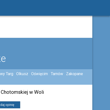
ze
wy Targ
Olkusz
Oświęcim
Tarnów
Zakopane
 Chotomskiej w Woli
daj opinię