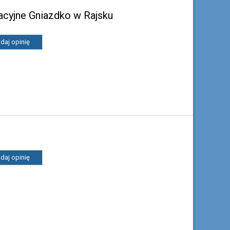
acyjne Gniazdko w Rajsku
daj opinię
daj opinię