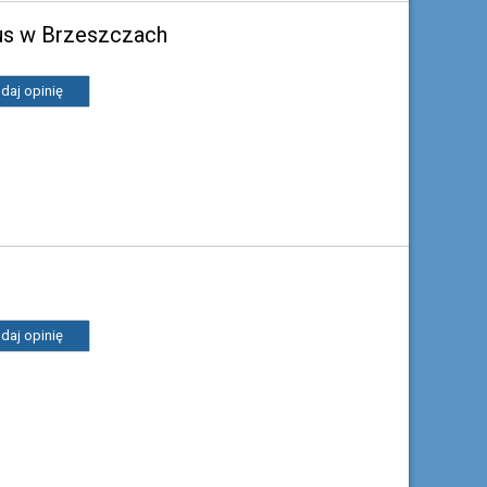
zus w Brzeszczach
daj opinię
daj opinię