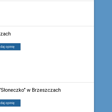
czach
daj opinię
i "Słoneczko" w Brzeszczach
daj opinię