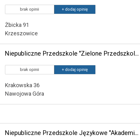
brak opinii
+ dodaj opinię
Żbicka 91
Krzeszowice
Niepubliczne Przedszkole "Zielone Przedszkole" w Nawojowej Górze
brak opinii
+ dodaj opinię
Krakowska 36
Nawojowa Góra
Niepubliczne Przedszkole Językowe "Akademia Małych Tygrysków" w Krzeszowicach