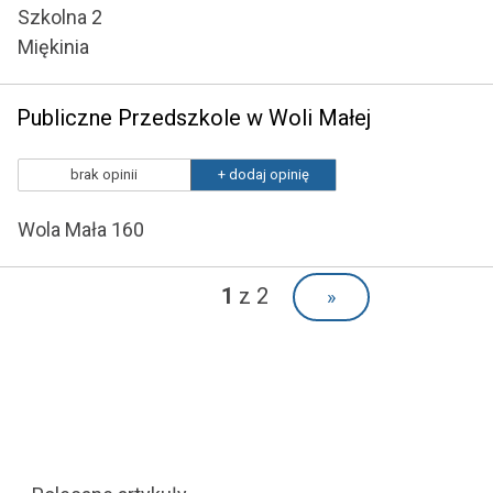
Szkolna 2
Miękinia
Publiczne Przedszkole w Woli Małej
brak opinii
+ dodaj opinię
Wola Mała 160
1
z 2
»