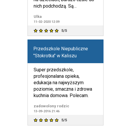
nich podchodzą. Są
wyrozumiałe, troskliwe, chętnie
Ulka
wymyśl
11-02-2020 12:09
5/5
Przedszkole Niepubliczne
"Stokrotka" w Kaliszu
Super przedszkole,
profesjonalana opieka,
edukacja na najwyższym
poziomie, smaczna i zdrowa
kuchnia domowa. Polecam.
zadowolony rodzic
13-09-2016 21:46
5/5