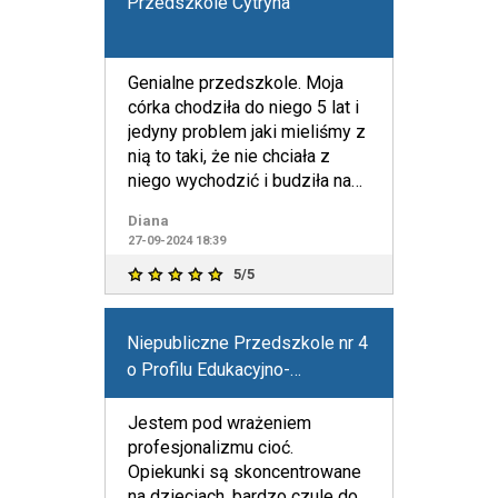
Przedszkole Cytryna
Genialne przedszkole. Moja
córka chodziła do niego 5 lat i
jedyny problem jaki mieliśmy z
nią to taki, że nie chciała z
niego wychodzić i budziła nas
bladym św
Diana
27-09-2024 18:39
5/5
Niepubliczne Przedszkole nr 4
o Profilu Edukacyjno-
Przyrodniczym "Pod Dębusiem
Olbrzymkiem"
Jestem pod wrażeniem
profesjonalizmu cioć.
Opiekunki są skoncentrowane
na dzieciach, bardzo czule do