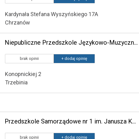
Kardynała Stefana Wyszyńskiego 17A
Chrzanów
Niepubliczne Przedszkole Językowo-Muzyczne "Akademia Miki"
brak opinii
+ dodaj opinię
Konopnickiej 2
Trzebinia
Przedszkole Samorządowe nr 1 im. Janusza Korczaka
brak opinii
+ dodaj opinię