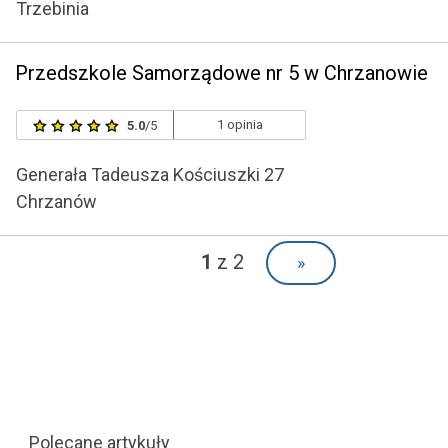
Trzebinia
Przedszkole Samorządowe nr 5 w Chrzanowie
1 opinia
5.0
/5
Generała Tadeusza Kościuszki 27
Chrzanów
1
z 2
»
Polecane artykuły