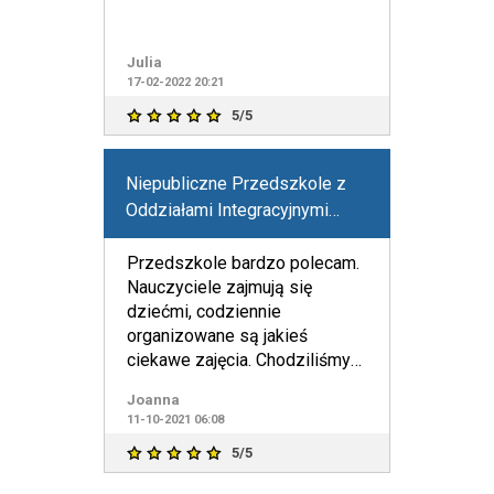
Julia
17-02-2022 20:21
5/5
Niepubliczne Przedszkole z
Oddziałami Integracyjnymi
Norlandia
Przedszkole bardzo polecam.
Nauczyciele zajmują się
dziećmi, codziennie
organizowane są jakieś
ciekawe zajęcia. Chodziliśmy
do innego prywatnego
Joanna
przedszkola w
11-10-2021 06:08
5/5