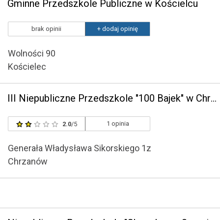
Gminne Przedszkole Publiczne w Kościelcu
brak opinii
+ dodaj opinię
Wolności 90
Kościelec
III Niepubliczne Przedszkole "100 Bajek" w Chrzanowie
1 opinia
2.0
/5
Generała Władysława Sikorskiego 1z
Chrzanów