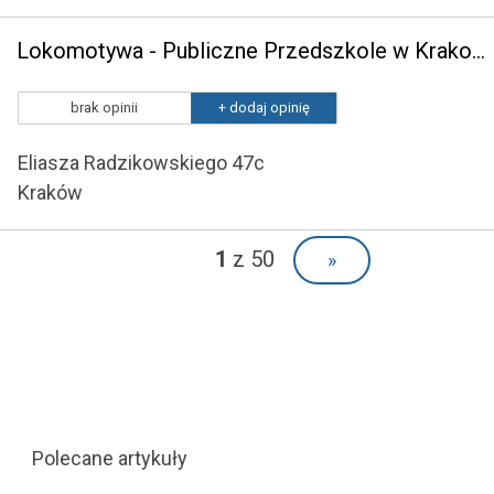
Lokomotywa - Publiczne Przedszkole w Krakowie
brak opinii
+ dodaj opinię
Eliasza Radzikowskiego 47c
Kraków
1
z 50
»
Polecane artykuły