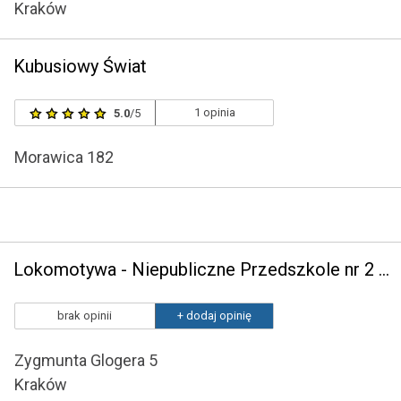
Kraków
Kubusiowy Świat
1 opinia
5.0
/5
Morawica 182
Lokomotywa - Niepubliczne Przedszkole nr 2 w Krakowie
brak opinii
+ dodaj opinię
Zygmunta Glogera 5
Kraków