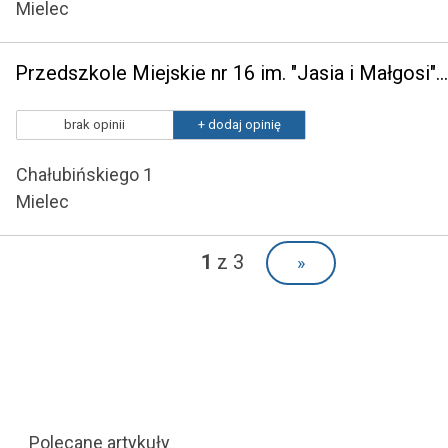
Mielec
Przedszkole Miejskie nr 16 im. "Jasia i Małgosi" w Mielcu
brak opinii
+ dodaj opinię
Chałubińskiego 1
Mielec
1
z 3
»
Polecane artykuły