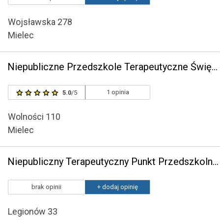
Wojsławska 278
Mielec
Niepubliczne Przedszkole Terapeutyczne Świętego Józefa w Mielcu
1 opinia
5.0
/5
Wolności 110
Mielec
Niepubliczny Terapeutyczny Punkt Przedszkolny Zuzia
brak opinii
+ dodaj opinię
Legionów 33