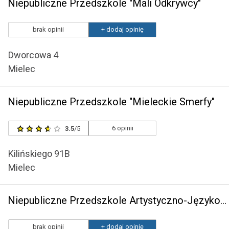
Niepubliczne Przedszkole "Mali Odkrywcy"
brak opinii
+ dodaj opinię
Dworcowa 4
Mielec
Niepubliczne Przedszkole "Mieleckie Smerfy"
6 opinii
3.5
/5
Kilińskiego 91B
Mielec
Niepubliczne Przedszkole Artystyczno-Językowe przy Centrum Edukacji i Rozwoju Dziecka"Żaczek"
brak opinii
+ dodaj opinię