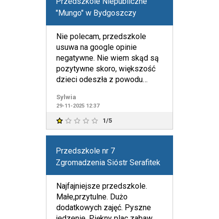
Przedszkole Niepubliczne
"Mungo" w Bydgoszczy
Nie polecam, przedszkole
usuwa na google opinie
negatywne. Nie wiem skąd są
pozytywne skoro, większość
dzieci odeszła z powodu
nadużyć kadry. Proszę
Sylwia
zaczerpnąć
29-11-2025 12:37
1/5
Przedszkole nr 7
Zgromadzenia Sióstr Serafitek
Najfajniejsze przedszkole.
Małe,przytulne. Dużo
dodatkowych zajęć. Pyszne
jedzenie. Piękny plac zabaw.