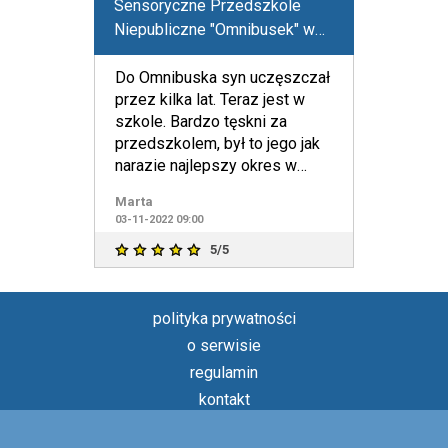
Sensoryczne Przedszkole
Niepubliczne "Omnibusek" w
Suwałkach
Do Omnibuska syn uczęszczał
przez kilka lat. Teraz jest w
szkole. Bardzo tęskni za
przedszkolem, był to jego jak
narazie najlepszy okres w
życiu. W szkole radzi
Marta
03-11-2022 09:00
5/5
polityka prywatności
o serwisie
regulamin
kontakt