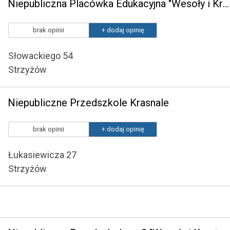
Niepubliczna Placówka Edukacyjna "Wesoły i Kreatywny Przedszkolak"
brak opinii
+ dodaj opinię
Słowackiego 54
Strzyżów
Niepubliczne Przedszkole Krasnale
brak opinii
+ dodaj opinię
Łukasiewicza 27
Strzyżów