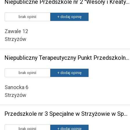
Niepubliczne Przedszkole nr 2 "Wesoły i Kreatywny Przedszkolak"
brak opinii
+ dodaj opinię
Zawale 12
Strzyżów
Niepubliczny Terapeutyczny Punkt Przedszkolny Zuzia
brak opinii
+ dodaj opinię
Sanocka 6
Strzyżów
Przedszkole nr 3 Specjalne w Strzyżowie w Specjalnym Ośrodku Szkolno - Wychowawczym w Strzyżowie
brak opinii
+ dodaj opinię