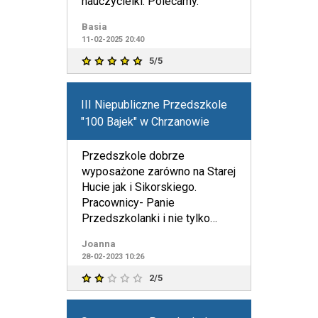
nauczycielki. Polecamy.
Basia
11-02-2025 20:40
5/5
III Niepubliczne Przedszkole
"100 Bajek" w Chrzanowie
Przedszkole dobrze
wyposażone zarówno na Starej
Hucie jak i Sikorskiego.
Pracownicy- Panie
Przedszkolanki i nie tylko
bardzo mili, angażują się w
Joanna
swoją pracę. P
28-02-2023 10:26
2/5