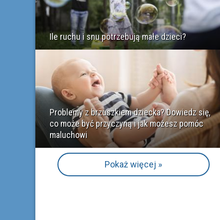
Ile ruchu i snu potrzebują małe dzieci?
Problemy z brzuszkiem dziecka? Dowiedz się,
co może być przyczyną i jak możesz pomóc
maluchowi
Pokaż więcej »