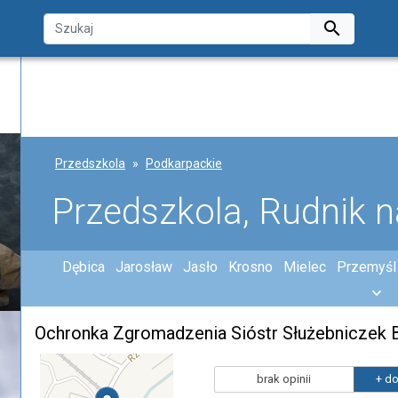

Przedszkola
Podkarpackie
Przedszkola, Rudnik 
Dębica
Jarosław
Jasło
Krosno
Mielec
Przemyśl
brak opinii
+ do