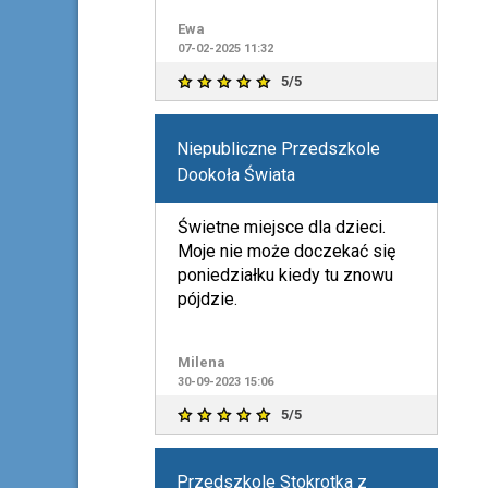
oraz rytmika dwa razy w tygo
Ewa
07-02-2025 11:32
5/5
Niepubliczne Przedszkole
Dookoła Świata
Świetne miejsce dla dzieci.
Moje nie może doczekać się
poniedziałku kiedy tu znowu
pójdzie.
Milena
30-09-2023 15:06
5/5
Przedszkole Stokrotka z