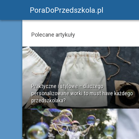
PoraDoPrzedszkola.pl
Polecane artykuły
Praktyczne i stylowe – dlaczego
personalizowane worki to must have każdego
przedszkolaka?