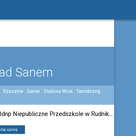
nad Sanem
Rzeszów
Sanok
Stalowa Wola
Tarnobrzeg
Ochronka Zgromadzenia Sióstr Służebniczek Bdnp Niepubliczne Przedszkole w Rudniku nad Sanem
daj opinię