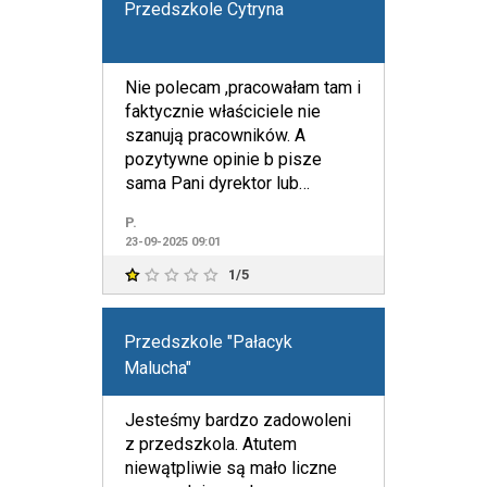
Przedszkole Cytryna
Nie polecam ,pracowałam tam i
faktycznie właściciele nie
szanują pracowników. A
pozytywne opinie b pisze
sama Pani dyrektor lub
zachęca za pozytywna opinie
P.
jaki
23-09-2025 09:01
1/5
Przedszkole "Pałacyk
Malucha"
Jesteśmy bardzo zadowoleni
z przedszkola. Atutem
niewątpliwie są mało liczne