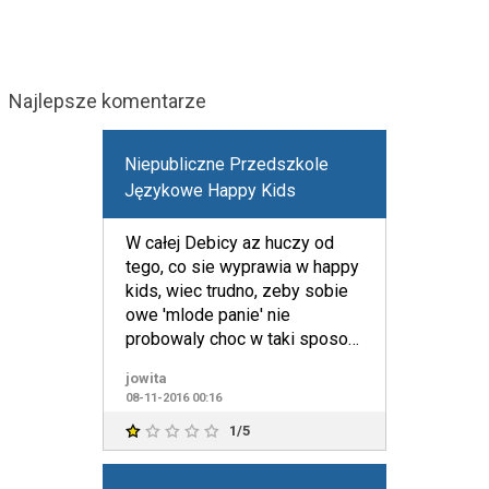
Najlepsze komentarze
Niepubliczne Przedszkole
Językowe Happy Kids
W całej Debicy az huczy od
tego, co sie wyprawia w happy
kids, wiec trudno, zeby sobie
owe 'mlode panie' nie
probowaly choc w taki sposob
jak wpisy tutaj utrzym
jowita
08-11-2016 00:16
1/5