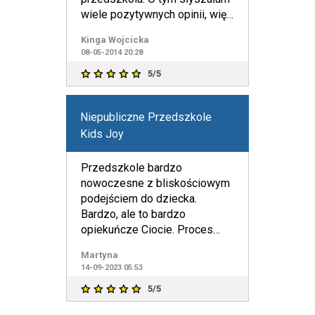
wiele pozytywnych opinii, więc
zdecydowałam się zapisać t
Kinga Wojcicka
08-05-2014 20:28
5/5
Niepubliczne Przedszkole
Kids Joy
Przedszkole bardzo
nowoczesne z bliskościowym
podejściem do dziecka.
Bardzo, ale to bardzo
opiekuńcze Ciocie. Proces
adaptacji całkowicie
Martyna
bezbolesny. Polecam, p
14-09-2023 05:53
5/5