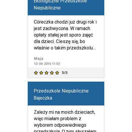
Ekologiczne Przedszkole
Niepubliczne
Córeczka chodzi już drugi rok i
jest zachwycona. W ramach
opłaty stałej jest sporo zajęć
dla dzieci. Cieszę się, bo
właśnie o takim przedszkolu
dla swojego dz
Maja
12-04-2016 11:53
5/5
Przedszkole Niepubliczne
Bajeczka
Zależy mi na moich dzieciach,
więc miałam problem z
wyborem odpowiedniego
przedszkola. O tym słyszałam