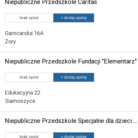
Niepubliczne Przedszkole Caritas
brak opinii
+ dodaj opinię
Garncarska 16A
Żory
Niepubliczne Przedszkole Fundacji "Elementarz"
brak opinii
+ dodaj opinię
Edukacyjna 22
Siamoszyce
Niepubliczne Przedszkole Specjalne dla dzieci z Autyzmem i Zespołem Aspergera przy Ośrodku Medyczno-Terapeutycznym "Syriusz" w Żorach
brak opinii
+ dodaj opinię