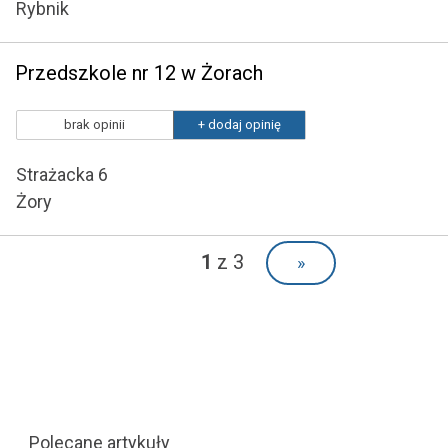
Rybnik
Przedszkole nr 12 w Żorach
brak opinii
+ dodaj opinię
Strażacka 6
Żory
1
z 3
»
Polecane artykuły