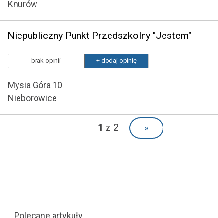
Knurów
Niepubliczny Punkt Przedszkolny "Jestem"
brak opinii
+ dodaj opinię
Mysia Góra 10
Nieborowice
1
z 2
»
Polecane artykuły