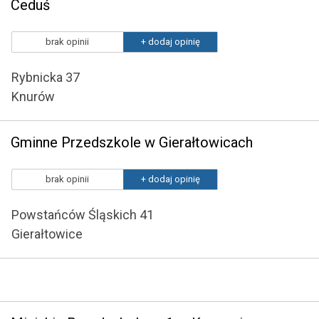
Ceduś
brak opinii
+ dodaj opinię
Rybnicka 37
Knurów
Gminne Przedszkole w Gierałtowicach
brak opinii
+ dodaj opinię
Powstańców Śląskich 41
Gierałtowice