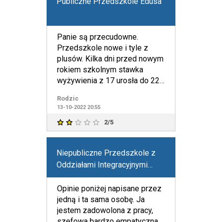
Publiczne Przedszkole Edusa
Panie są przecudowne.
Przedszkole nowe i tyle z
plusów. Kilka dni przed nowym
rokiem szkolnym stawka
wyżywienia z 17 urosła do 22.
Nie ma to przełozenia na
Rodzic
13-10-2022 20:55
2/5
Niepubliczne Przedszkole z
Oddziałami Integracyjnymi
Im.Św. Jana Pawła II w
Łukowicy
Opinie poniżej napisane przez
jedną i ta sama osobę. Ja
jestem zadowolona z pracy,
szefowa bardzo empatyczna,