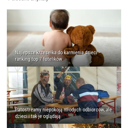
Najlepsze krzesełka do karmienia dzieci –
ranking top 7 fotelików
Patostreamy niepokoją młodych odbiorców, ale
dzieci i tak je oglądają