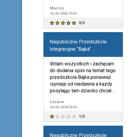
wychodzą na zew
Marcin
16-03-2025 19:53
5/5
Niepubliczne Przedszkole
Integracyjne "Bajka"
Witam wszystkich i zachęcam
do dodania opini na temat tego
przedszkola Bajka ponieważ
isynieje od niedawna a kazdy
posyłając tam dziecko chciałby
wiedzieć cos n
Lucyna
20-04-2018 22:50
1/5
Niepubliczne Przedszkole