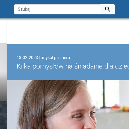

13-02-2023 | artykuł partnera
Kilka pomysłów na śniadanie dla dzie