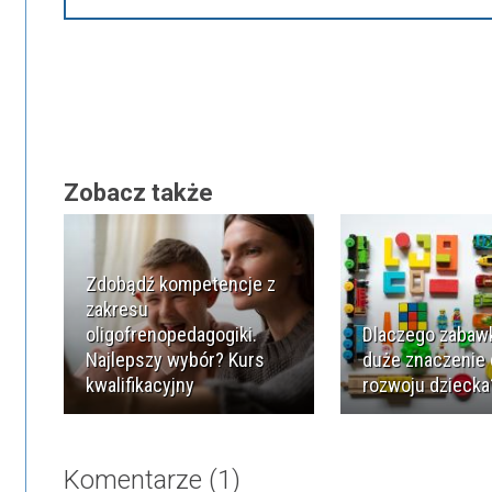
Zobacz także
Zdobądź kompetencje z
zakresu
oligofrenopedagogiki.
Dlaczego zabawk
Najlepszy wybór? Kurs
duże znaczenie 
kwalifikacyjny
rozwoju dziecka
Komentarze (1)