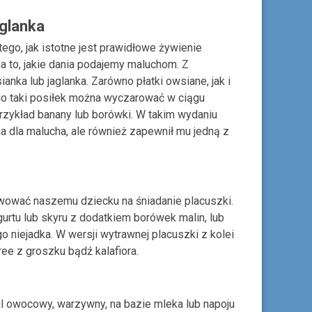
aglanka
go, jak istotne jest prawidłowe żywienie
a to, jakie dania podajemy maluchom. Z
ka lub jaglanka. Zarówno płatki owsiane, jak i
ego taki posiłek można wyczarować w ciągu
przykład banany lub borówki. W takim wydaniu
jna dla malucha, ale również zapewnił mu jedną z
ować naszemu dziecku na śniadanie placuszki.
gurtu lub skyru z dodatkiem borówek malin, lub
niejadka. W wersji wytrawnej placuszki z kolei
ee z groszku bądź kalafiora.
jl owocowy, warzywny, na bazie mleka lub napoju