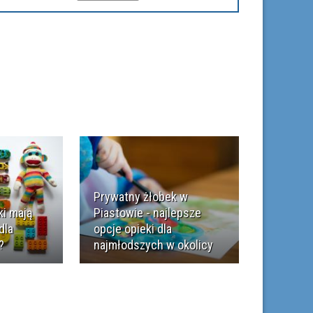
Prywatny żłobek w
i mają
Piastowie - najlepsze
dla
opcje opieki dla
?
najmłodszych w okolicy