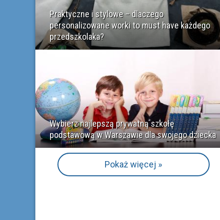
Praktyczne i stylowe – dlaczego
personalizowane worki to must have każdego
przedszkolaka?
Wybierz najlepszą prywatną szkołę
podstawową w Warszawie dla swojego dziecka
Pokaż więcej »