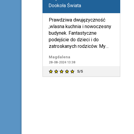
Dookoła Świata
Prawdziwa dwujęzyczność
,wlasna kuchnia i nowoczesny
budynek. Fantastyczne
podejście do dzieci i do
zatroskanych rodziców. My
jesteśmy po bardzo ciężkiej
Magdalena
adapta
28-08-2024 13:38
5/5