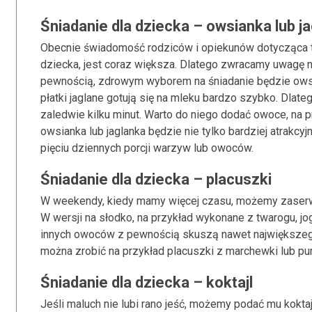
Śniadanie dla dziecka – owsianka lub j
Obecnie świadomość rodziców i opiekunów dotycząca te
dziecka, jest coraz większa. Dlatego zwracamy uwagę n
pewnością, zdrowym wyborem na śniadanie będzie owsian
płatki jaglane gotują się na mleku bardzo szybko. Dlat
zaledwie kilku minut. Warto do niego dodać owoce, na 
owsianka lub jaglanka będzie nie tylko bardziej atrakcy
pięciu dziennych porcji warzyw lub owoców.
Śniadanie dla dziecka – placuszki
W weekendy, kiedy mamy więcej czasu, możemy zaserw
W wersji na słodko, na przykład wykonane z twarogu, jo
innych owoców z pewnością skuszą nawet największego 
można zrobić na przykład placuszki z marchewki lub pur
Śniadanie dla dziecka – koktajl
Jeśli maluch nie lubi rano jeść, możemy podać mu kokta