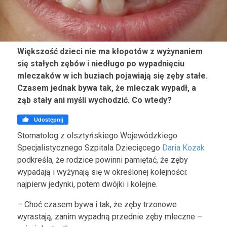
Większość dzieci nie ma kłopotów z wyżynaniem
się stałych zębów i niedługo po wypadnięciu
mleczaków w ich buziach pojawiają się zęby stałe.
Czasem jednak bywa tak, że mleczak wypadł, a
ząb stały ani myśli wychodzić. Co wtedy?

Udostępnij
Stomatolog z olsztyńskiego Wojewódzkiego
Specjalistycznego Szpitala Dziecięcego
Daria Kozak
podkreśla, że rodzice powinni pamiętać, że zęby
wypadają i wyżynają się w określonej kolejności:
najpierw jedynki, potem dwójki i kolejne.
– Choć czasem bywa i tak, że zęby trzonowe
wyrastają, zanim wypadną przednie zęby mleczne –