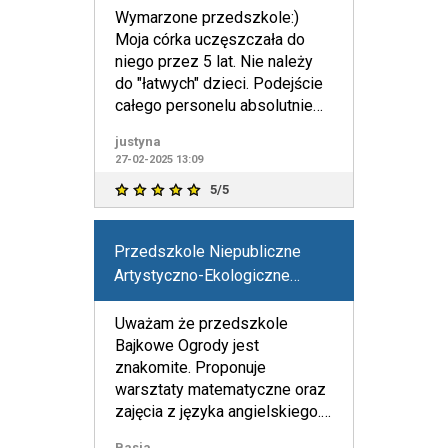
Wymarzone przedszkole:)
Moja córka uczęszczała do
niego przez 5 lat. Nie należy
do "łatwych" dzieci. Podejście
całego personelu absolutnie
bez zarzutu. Jednocz
justyna
27-02-2025 13:09
5/5
Przedszkole Niepubliczne
Artystyczno-Ekologiczne
"Bajkowe Ogrody" Urszula
Steglińska
Uważam że przedszkole
Bajkowe Ogrody jest
znakomite. Proponuje
warsztaty matematyczne oraz
zajęcia z języka angielskiego.
Jestem bardzo zadowolona z
Basia