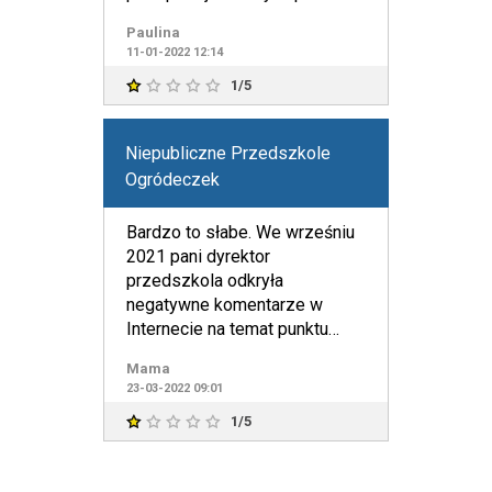
rodziców. Moje dziecko
Paulina
11-01-2022 12:14
1/5
Niepubliczne Przedszkole
Ogródeczek
Bardzo to słabe. We wrześniu
2021 pani dyrektor
przedszkola odkryła
negatywne komentarze w
Internecie na temat punktu
przedszkolnego "Ogródeczek"
Mama
i na zebraniu
23-03-2022 09:01
1/5