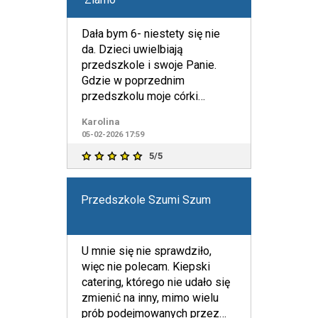
Dała bym 6- niestety się nie
da. Dzieci uwielbiają
przedszkole i swoje Panie.
Gdzie w poprzednim
przedszkolu moje córki
chodziły niechętnie, tak tutaj w
Karolina
weekend
05-02-2026 17:59
5/5
Przedszkole Szumi Szum
U mnie się nie sprawdziło,
więc nie polecam. Kiepski
catering, którego nie udało się
zmienić na inny, mimo wielu
prób podejmowanych przez