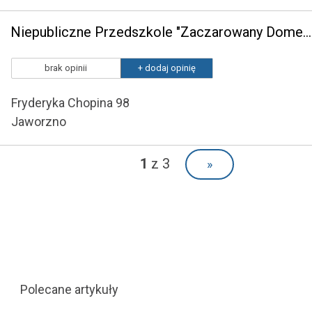
Niepubliczne Przedszkole "Zaczarowany Domek"
brak opinii
+ dodaj opinię
Fryderyka Chopina 98
Jaworzno
1
z 3
»
Polecane artykuły