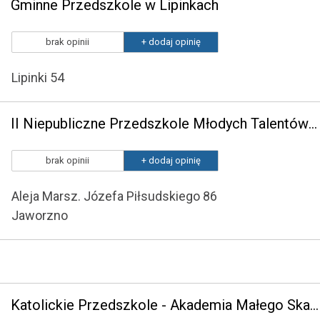
Gminne Przedszkole w Lipinkach
brak opinii
+ dodaj opinię
Lipinki 54
II Niepubliczne Przedszkole Młodych Talentów 100 Bajek
brak opinii
+ dodaj opinię
Aleja Marsz. Józefa Piłsudskiego 86
Jaworzno
Katolickie Przedszkole - Akademia Małego Skauta