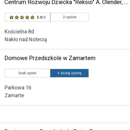
Centrum Rozwoju Dziecka "Reksio" A. Olender, A. Bembnista
2 opinie
5.0
/5
Kościelna 8d
Nakło nad Notecią
Domowe Przedszkole w Zamartem
brak opinii
+ dodaj opinię
Parkowa 16
Zamarte