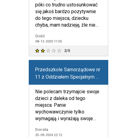
póki co trudno ustosunkować
się jakoś bardzo pozytywnie
do tego miejsca, dziecku
chyba, mam nadzieję, źle nie
jest, bo nic poważnego n
Gość
08-12-2020 11:55
2/5
Przedszkole Samorządowe nr
11 z Oddziałem Specjalnym w
Chrzanowie
Nie polecam trzymajcie swoje
dzieci z daleka od tego
miejsca. Panie
wychowawczynie tylko
wymagają i wyrażają swoje
żale i skargi na dzieci jakie to
Dorota
niegrzeczne
25-09-2024 22:12