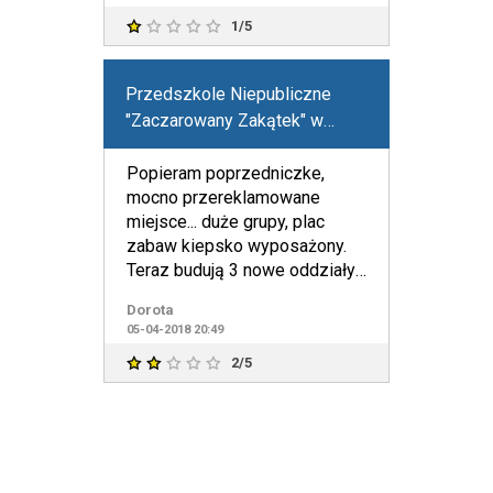
1/5
Przedszkole Niepubliczne
"Zaczarowany Zakątek" w
Bydgoszczy
Popieram poprzedniczke,
mocno przereklamowane
miejsce... duże grupy, plac
zabaw kiepsko wyposażony.
Teraz budują 3 nowe oddziały i
jestem ciekawa, gdzie dzieci
Dorota
05-04-2018 20:49
2/5