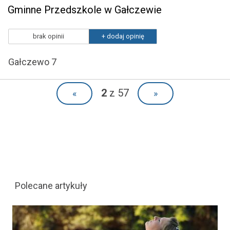
Gminne Przedszkole w Gałczewie
brak opinii
+ dodaj opinię
Gałczewo 7
2
z 57
«
»
Polecane artykuły