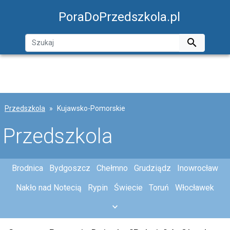
PoraDoPrzedszkola.pl

Przedszkola
Kujawsko-Pomorskie
Przedszkola
Brodnica
Bydgoszcz
Chełmno
Grudziądz
Inowrocław
Nakło nad Notecią
Rypin
Świecie
Toruń
Włocławek