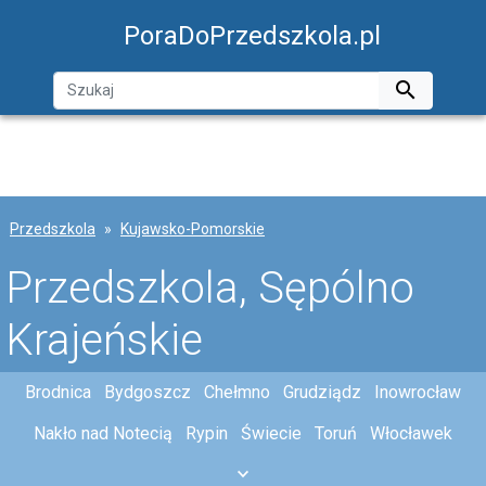
PoraDoPrzedszkola.pl

Przedszkola
Kujawsko-Pomorskie
Przedszkola, Sępólno
Krajeńskie
Brodnica
Bydgoszcz
Chełmno
Grudziądz
Inowrocław
Nakło nad Notecią
Rypin
Świecie
Toruń
Włocławek