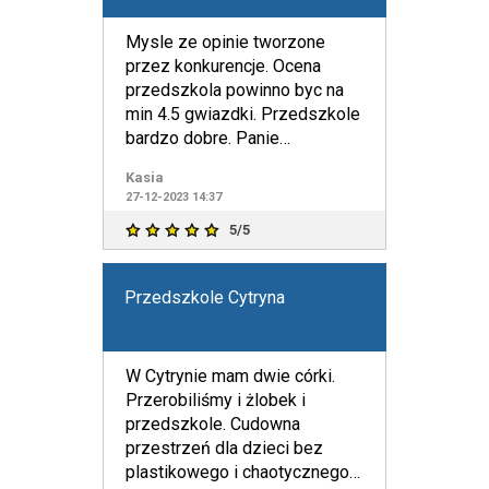
Mysle ze opinie tworzone
przez konkurencje. Ocena
przedszkola powinno byc na
min 4.5 gwiazdki. Przedszkole
bardzo dobre. Panie
zaangazowane, dzieci maja
Kasia
przepe
27-12-2023 14:37
5/5
Przedszkole Cytryna
W Cytrynie mam dwie córki.
Przerobiliśmy i żlobek i
przedszkole. Cudowna
przestrzeń dla dzieci bez
plastikowego i chaotycznego