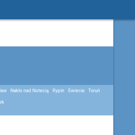
ław
Nakło nad Notecią
Rypin
Świecie
Toruń
ek