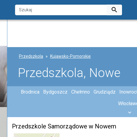

Przedszkola
Kujawsko-Pomorskie
Przedszkola, Nowe
Brodnica
Bydgoszcz
Chełmno
Grudziądz
Inowroc
Włocław
Przedszkole Samorządowe w Nowem