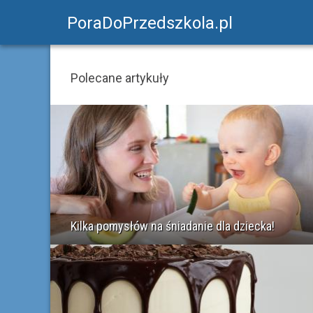
PoraDoPrzedszkola.pl
Polecane artykuły
Kilka pomysłów na śniadanie dla dziecka!