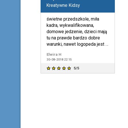
Kreatywne Kidsy
świetne przedszkole, miła
kadra, wykwalifikowana,
domowe jedzenie, dzieci mają
tu na prawde bardzo dobre
warunki, nawet logopeda jest .
Syn już 3 rok jak będzie
Elwira H
30-08-2018 22:15
5/5