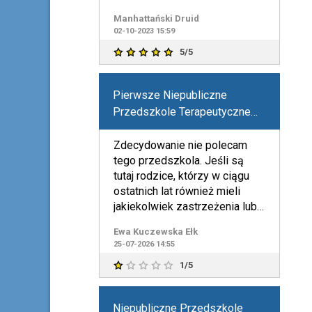
negatywne w większości na
Manhattański Druid
02-10-2023 15:59
5/5
Pierwsze Niepubliczne
Przedszkole Terapeutyczne
"Zaczarowany Ogród" w Ełku
Zdecydowanie nie polecam
tego przedszkola. Jeśli są
tutaj rodzice, którzy w ciągu
ostatnich lat również mieli
jakiekolwiek zastrzeżenia lub
negatywne doświadcze
Ewa Kuczewska Ełk
25-07-2026 14:55
1/5
Niepubliczne Przedszkole