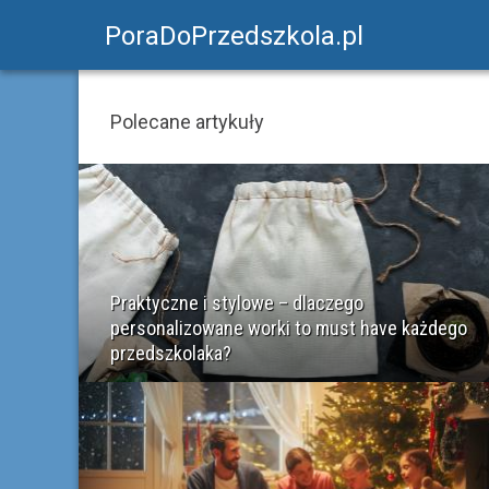
PoraDoPrzedszkola.pl
Polecane artykuły
Praktyczne i stylowe – dlaczego
personalizowane worki to must have każdego
przedszkolaka?