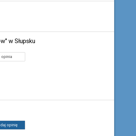
w" w Słupsku
 opinia
daj opinię