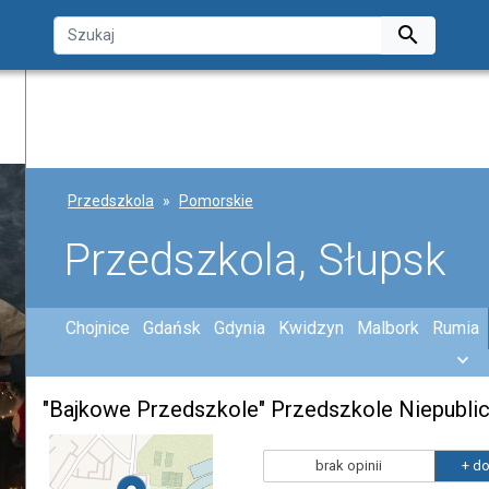

Przedszkola
Pomorskie
Przedszkola, Słupsk
Chojnice
Gdańsk
Gdynia
Kwidzyn
Malbork
Rumia
"Bajkowe Przedszkole" Przedszkole Niepubli
brak opinii
+ do