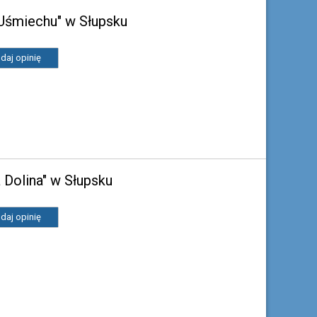
Uśmiechu" w Słupsku
daj opinię
 Dolina" w Słupsku
daj opinię