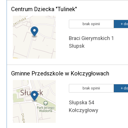
Centrum Dziecka "Tulinek"
brak opinii
+ do
Braci Gierymskich 1
Słupsk
Gminne Przedszkole w Kołczygłowach
brak opinii
+ do
Słupska 54
Kołczygłowy