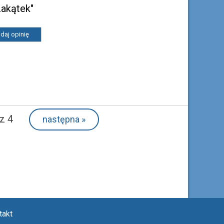
akątek"
daj opinię
z 4
następna
»
takt