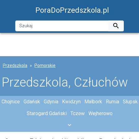
PoraDoPrzedszkola.pl

Przedszkola
Pomorskie
Przedszkola, Człuchów
Chojnice
Gdańsk
Gdynia
Kwidzyn
Malbork
Rumia
Słupsk
Starogard Gdański
Tczew
Wejherowo