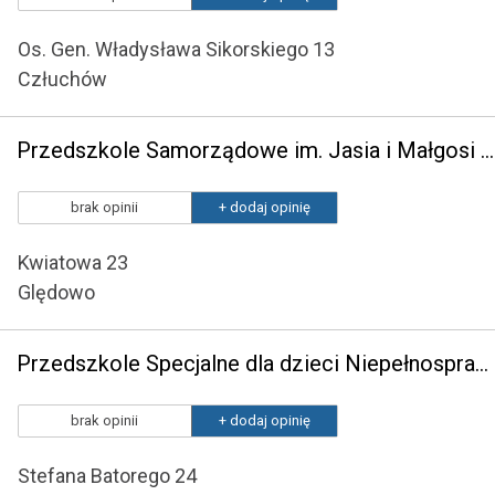
Os. Gen. Władysława Sikorskiego 13
Człuchów
Przedszkole Samorządowe im. Jasia i Małgosi w Ględowie
brak opinii
+ dodaj opinię
Kwiatowa 23
Ględowo
Przedszkole Specjalne dla dzieci Niepełnosprawnych Intelektualnie w Stopniu Umiarkowanym Lub Znacznym, z Autyzmem Oraz Niepełnosprawnościami Sprzężonymi w Specjalnym Ośrodku Szkolno-Wychowawczym w Człuchowie
brak opinii
+ dodaj opinię
Stefana Batorego 24