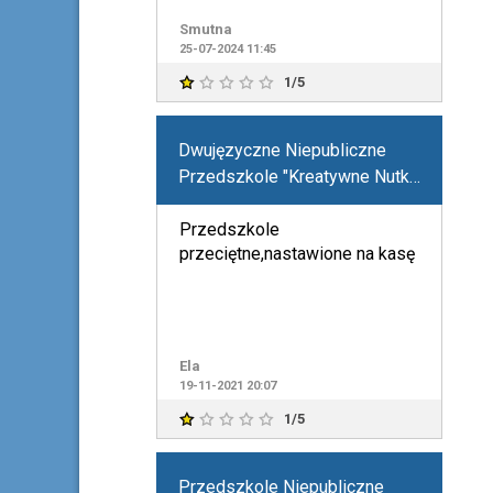
Smutna
25-07-2024 11:45
1/5
Dwujęzyczne Niepubliczne
Przedszkole "Kreatywne Nutki"
z Oddziałami Integracyjnymi
dla dzieci z Autyzmem
Przedszkole
przeciętne,nastawione na kasę
Ela
19-11-2021 20:07
1/5
Przedszkole Niepubliczne