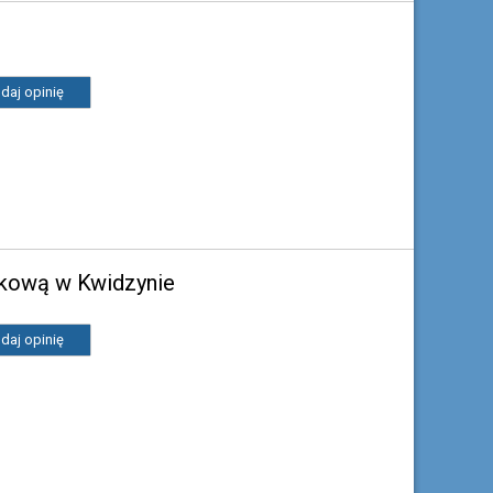
daj opinię
bkową w Kwidzynie
daj opinię