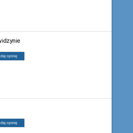
widzynie
daj opinię
daj opinię