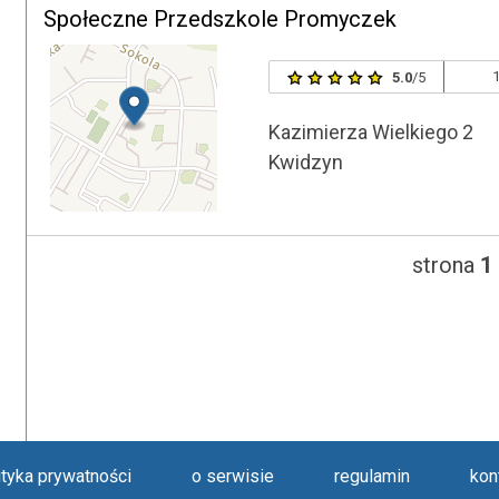
Społeczne Przedszkole Promyczek
1
5.0
/5
Kazimierza Wielkiego 2
Kwidzyn
strona
1
ityka prywatności
o serwisie
regulamin
kon