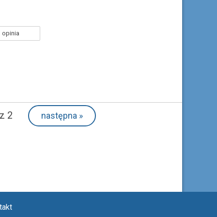
 opinia
z 2
następna
»
takt