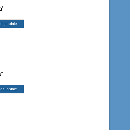
a"
daj opinię
a"
daj opinię