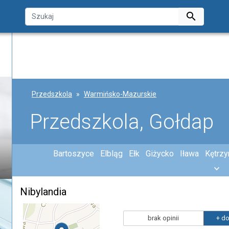

Przedszkola
Warmińsko-Mazurskie
Przedszkola, Gołdap
Bartoszyce
Elbląg
Ełk
Giżycko
Iława
Kętrzy
Nibylandia
brak opinii
+ do