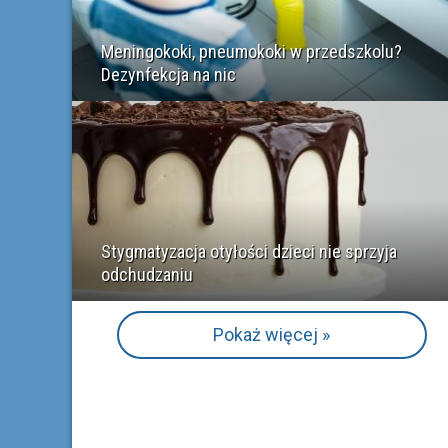
Meningokoki, pneumokoki w przedszkolu?
Dezynfekcja na nic
Stygmatyzacja otyłości dzieci nie sprzyja
odchudzaniu
Pokaż więcej »