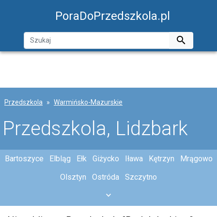
PoraDoPrzedszkola.pl

Przedszkola
Warmińsko-Mazurskie
Przedszkola, Lidzbark
Bartoszyce
Elbląg
Ełk
Giżycko
Iława
Kętrzyn
Mrągowo
Olsztyn
Ostróda
Szczytno