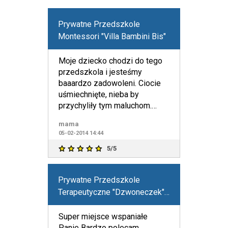
Prywatne Przedszkole
Montessori "Villa Bambini Bis"
Moje dziecko chodzi do tego
przedszkola i jesteśmy
baaardzo zadowoleni. Ciocie
uśmiechnięte, nieba by
przychyliły tym maluchom.
Pyszne domowe jedzenie.
mama
jedyny m
05-02-2014 14:44
5/5
Prywatne Przedszkole
Terapeutyczne "Dzwoneczek"
w Łazach
Super miejsce wspaniałe
Panie Bardzo polecam