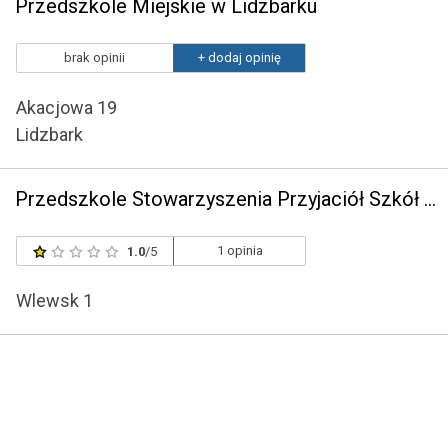
Przedszkole Miejskie w Lidzbarku
brak opinii
+ dodaj opinię
Akacjowa 19
Lidzbark
Przedszkole Stowarzyszenia Przyjaciół Szkół Katolickich we Wlewsku im. Dzieciątka Jezus
1 opinia
1.0
/5
Wlewsk 1