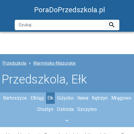
PoraDoPrzedszkola.pl

Przedszkola
Warmińsko-Mazurskie
Przedszkola, Ełk
Bartoszyce
Elbląg
Ełk
Giżycko
Iława
Kętrzyn
Mrągowo
Olsztyn
Ostróda
Szczytno