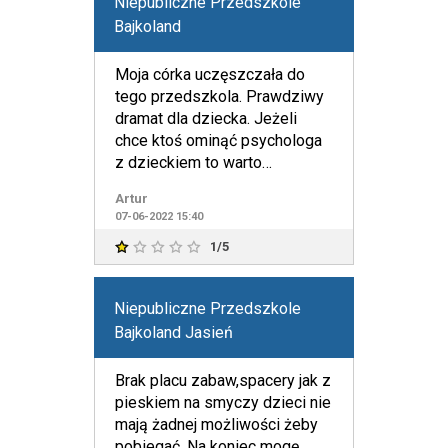
Niepubliczne Przedszkole
Bajkoland
Moja córka uczęszczała do
tego przedszkola. Prawdziwy
dramat dla dziecka. Jeżeli
chce ktoś ominąć psychologa
z dzieckiem to warto
zastanowić się czy stek
Artur
kłamst
07-06-2022 15:40
1/5
Niepubliczne Przedszkole
Bajkoland Jasień
Brak placu zabaw,spacery jak z
pieskiem na smyczy dzieci nie
mają żadnej możliwości żeby
pobiegać. Na koniec mogę