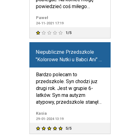
powiedzieć coś miłego
przynajmniej Panie są mi
Paweł
24-11-2021 17:19
1/5
Niepubliczne Przedszkole
"Kolorowe Nutki u Babci Ani" w
Bydgoszczy
Bardzo polecam to
przedszkole. Syn chodzi juz
drugi rok. Jest w grupie 6-
latków. Syn ma autyzm
atypowy, przedszkole stanęło
na wysokości zadania. Panie
Kasia
terapeut
29-01-2024 13:19
5/5