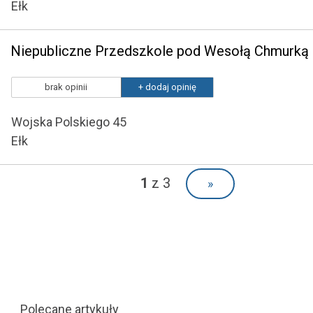
Ełk
Niepubliczne Przedszkole pod Wesołą Chmurką
brak opinii
+ dodaj opinię
Wojska Polskiego 45
Ełk
1
z 3
»
Polecane artykuły