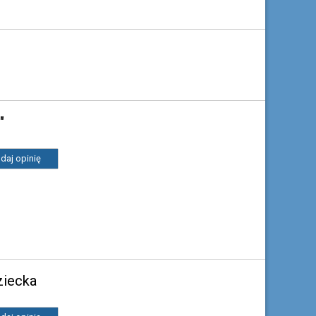
"
daj opinię
ziecka