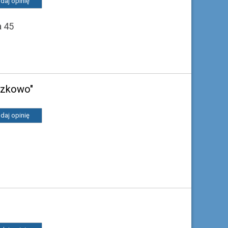
daj opinię
a 45
szkowo"
daj opinię