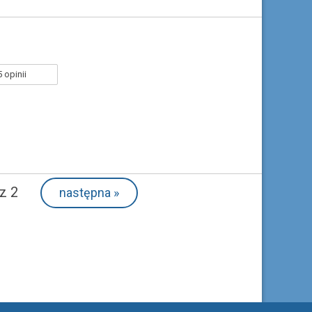
5 opinii
z 2
następna
»