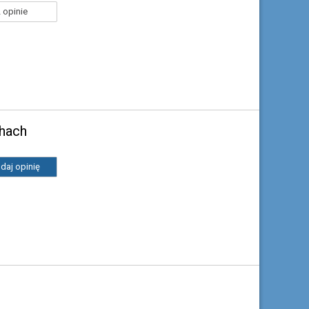
 opinie
chach
daj opinię