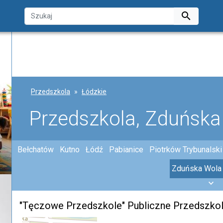

Przedszkola
Łódzkie
Przedszkola, Zduńska
Bełchatów
Kutno
Łódź
Pabianice
Piotrków Trybunalski
Zduńska Wola
"Tęczowe Przedszkole" Publiczne Przedszkole