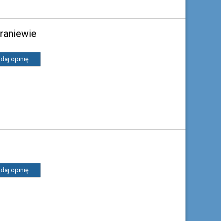
raniewie
daj opinię
daj opinię