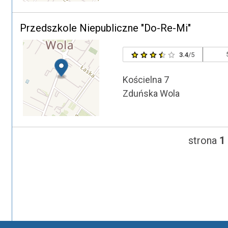
Przedszkole Niepubliczne "Do-Re-Mi"
3.4
/5
Kościelna 7
Zduńska Wola
strona
1