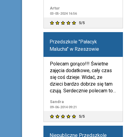
miło:)
Artur
03-05-2024 16:56
5/5
Przedszkole "Pałacyk
Malucha" w Rzeszowie
Polecam gorąco!!! Świetne
zajęcia dodatkowe, cały czas
się coś dzieje. Widać, ze
dzieci bardzo dobrze się tam
czują. Serdecznie polecam to
przedszkole! :))
Sandra
09-06-2014 09:21
5/5
Niepubliczne Przedszkole