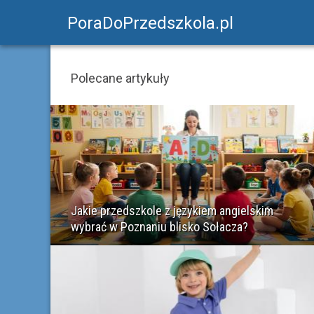
PoraDoPrzedszkola.pl
Polecane artykuły
Jakie przedszkole z językiem angielskim
wybrać w Poznaniu blisko Sołacza?