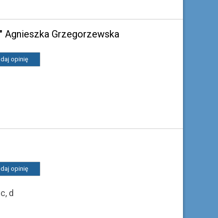
a" Agnieszka Grzegorzewska
daj opinię
daj opinię
c, d