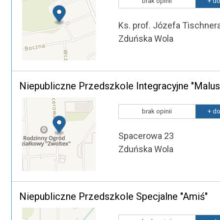
brak opinii
+ do
Ks. prof. Józefa Tischner
Zduńska Wola
Niepubliczne Przedszkole Integracyjne "Malu
brak opinii
+ do
Spacerowa 23
Zduńska Wola
Niepubliczne Przedszkole Specjalne "Amiś"