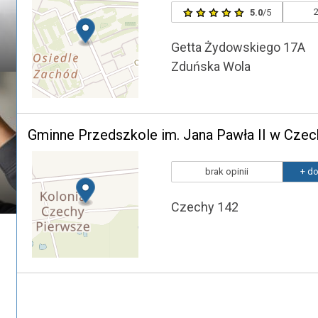
2
5.0
/5
Getta Żydowskiego 17A
Zduńska Wola
Gminne Przedszkole im. Jana Pawła II w Cze
brak opinii
+ do
Czechy 142