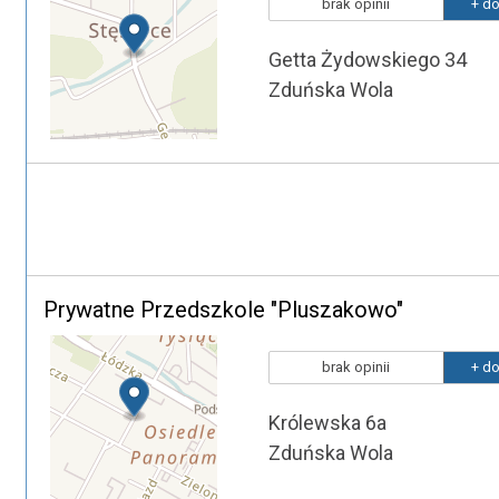
brak opinii
+ do
Getta Żydowskiego 34
Zduńska Wola
Prywatne Przedszkole "Pluszakowo"
brak opinii
+ do
Królewska 6a
Zduńska Wola