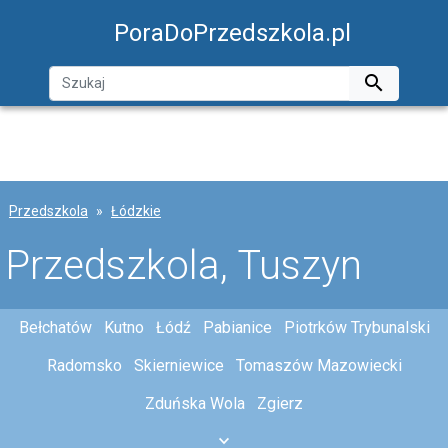
PoraDoPrzedszkola.pl

Przedszkola
Łódzkie
Przedszkola, Tuszyn
Bełchatów
Kutno
Łódź
Pabianice
Piotrków Trybunalski
Radomsko
Skierniewice
Tomaszów Mazowiecki
Zduńska Wola
Zgierz