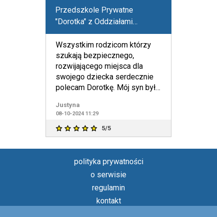
Przedszkole Prywatne
"Dorotka" z Oddziałami
Integracyjnymi
Wszystkim rodzicom którzy
szukają bezpiecznego,
rozwijającego miejsca dla
swojego dziecka serdecznie
polecam Dorotkę. Mój syn był
zachwycony. Zawsze ze
Justyna
spokojem
08-10-2024 11:29
5/5
polityka prywatności
o serwisie
regulamin
kontakt