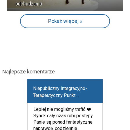
odchudzaniu
Pokaż więcej »
Najlepsze komentarze
Niepubliczny Integracyjno-
Terapeutyczny Punkt
Przedszkolny "Lawendowy
Król"
Lepiej nie mogliśmy trafić ❤️
Synek cały czas robi postępy
Panie są ponad fantastyczne
naprawdę. codziennie