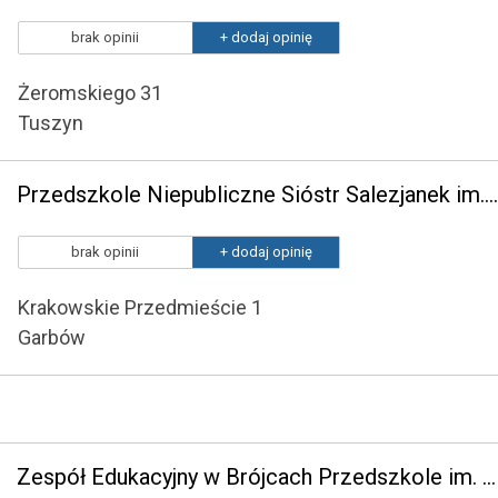
brak opinii
+ dodaj opinię
Żeromskiego 31
Tuszyn
Przedszkole Niepubliczne Sióstr Salezjanek im. Laury Vicuna w Garbowie
brak opinii
+ dodaj opinię
Krakowskie Przedmieście 1
Garbów
Zespół Edukacyjny w Brójcach Przedszkole im. Janusza Korczaka w Brójcach