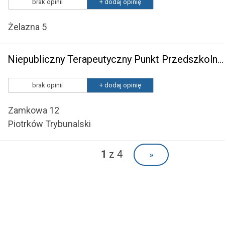
brak opinii
+ dodaj opinię
Żelazna 5
Niepubliczny Terapeutyczny Punkt Przedszkolny "Odnowa Mowa" w Piotrkowie Trybunalskim
brak opinii
+ dodaj opinię
Zamkowa 12
Piotrków Trybunalski
1
z 4
»