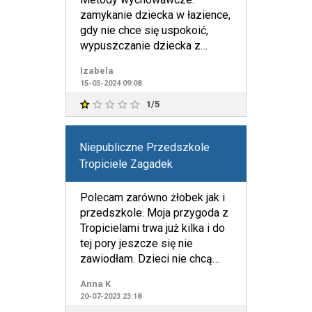
zamykanie dziecka w łazience,
gdy nie chce się uspokoić,
wypuszczanie dziecka z
placówki bez rodzica. Kadra
Izabela
pedago
15-03-2024 09:08
1/5
Niepubliczne Przedszkole
Tropiciele Zagadek
Polecam zarówno żłobek jak i
przedszkole. Moja przygoda z
Tropicielami trwa już kilka i do
tej pory jeszcze się nie
zawiodłam. Dzieci nie chcą
stąd wychodzić. Ś
Anna K
20-07-2023 23:18