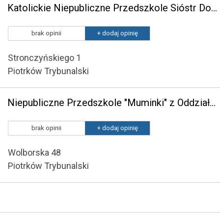
Katolickie Niepubliczne Przedszkole Sióstr Dominikanek w Piotrkowie Trybunalskim
brak opinii
+ dodaj opinię
Stronczyńskiego 1
Piotrków Trybunalski
Niepubliczne Przedszkole "Muminki" z Oddziałami Integracyjnymi w Piotrkowie Trybunalskim
brak opinii
+ dodaj opinię
Wolborska 48
Piotrków Trybunalski