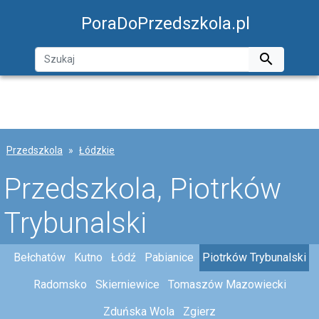
PoraDoPrzedszkola.pl

Przedszkola
Łódzkie
Przedszkola, Piotrków
Trybunalski
Bełchatów
Kutno
Łódź
Pabianice
Piotrków Trybunalski
Radomsko
Skierniewice
Tomaszów Mazowiecki
Zduńska Wola
Zgierz