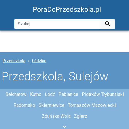
PoraDoPrzedszkola.pl

Przedszkola
Łódzkie
Przedszkola, Sulejów
Bełchatów
Kutno
Łódź
Pabianice
Piotrków Trybunalski
Radomsko
Skierniewice
Tomaszów Mazowiecki
Zduńska Wola
Zgierz