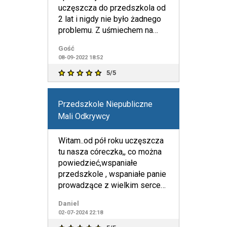
uczęszcza do przedszkola od
2 lat i nigdy nie było żadnego
problemu. Z uśmiechem na
twarzy opowiada co robiła
Gość
08-09-2022 18:52
5/5
Przedszkole Niepubliczne
Mali Odkrywcy
Witam..od pół roku uczęszcza
tu nasza córeczka,, co można
powiedzieć,wspaniałe
przedszkole , wspaniałe panie
prowadzące z wielkim sercem
dla dzieci ,polecam ,p
Daniel
02-07-2024 22:18