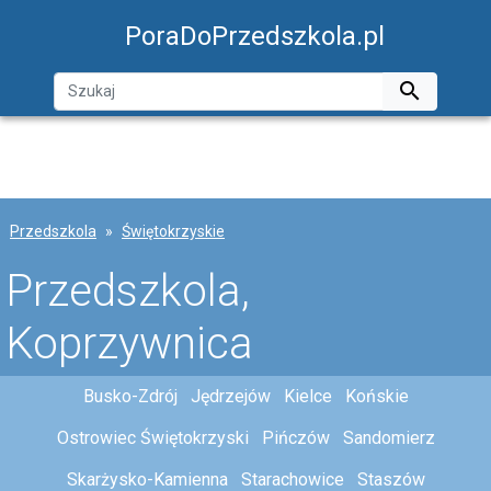
PoraDoPrzedszkola.pl

Przedszkola
Świętokrzyskie
Przedszkola,
Koprzywnica
Busko-Zdrój
Jędrzejów
Kielce
Końskie
Ostrowiec Świętokrzyski
Pińczów
Sandomierz
Skarżysko-Kamienna
Starachowice
Staszów