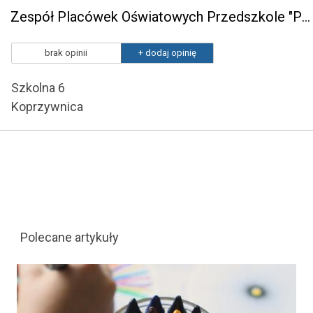
Zespół Placówek Oświatowych Przedszkole "Pod Sosnami" w Koprzywnicy
brak opinii
+ dodaj opinię
Szkolna 6
Koprzywnica
Polecane artykuły