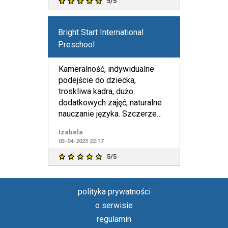
5/5
Bright Start International
Preschool
Kameralność, indywidualne
podejście do dziecka,
troskliwa kadra, dużo
dodatkowych zajęć, naturalne
nauczanie języka. Szczerze
polecam.
Izabela
03-04-2023 22:17
5/5
polityka prywatności
o serwisie
regulamin