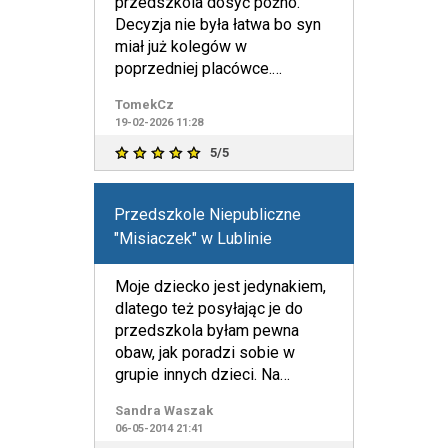
przedszkola dosyć późno.
Decyzja nie była łatwa bo syn
miał już kolegów w
poprzedniej placówce.
Zależało nam jednak bardzo na
TomekCz
tym aby d
19-02-2026 11:28
5/5
Przedszkole Niepubliczne
"Misiaczek" w Lublinie
Moje dziecko jest jedynakiem,
dlatego też posyłając je do
przedszkola byłam pewna
obaw, jak poradzi sobie w
grupie innych dzieci. Na
szczęście w Przedszkolu Miś
Sandra Waszak
06-05-2014 21:41