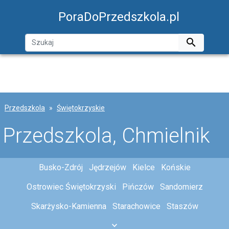
PoraDoPrzedszkola.pl

Przedszkola
Świętokrzyskie
Przedszkola, Chmielnik
Busko-Zdrój
Jędrzejów
Kielce
Końskie
Ostrowiec Świętokrzyski
Pińczów
Sandomierz
Skarżysko-Kamienna
Starachowice
Staszów