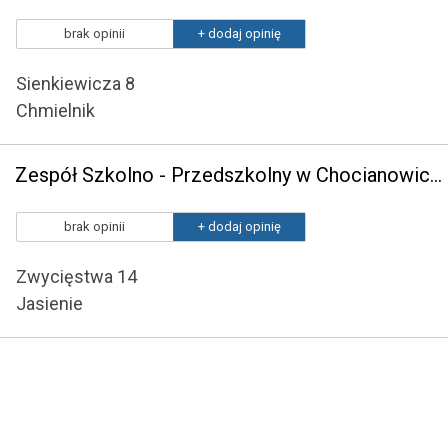
brak opinii
+ dodaj opinię
Sienkiewicza 8
Chmielnik
Zespół Szkolno - Przedszkolny w Chocianowicach Przedszkole Samorządowe w Jasieniu
brak opinii
+ dodaj opinię
Zwycięstwa 14
Jasienie