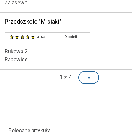
Zalasewo
Przedszkole "Misiaki"
9 opinii
4.6
/5
Bukowa 2
Rabowice
1
z 4
»
Polecane artykuły