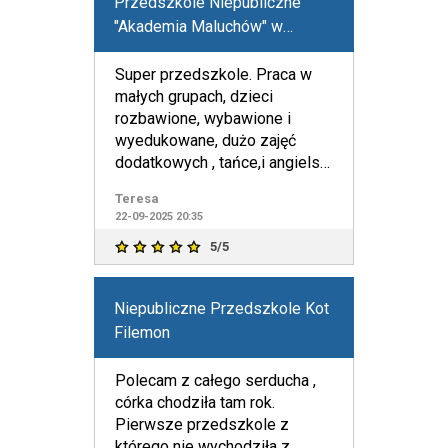
Przedszkole Niepubliczne
"Akademia Maluchów" w
Bydgoszczy
Super przedszkole. Praca w
małych grupach, dzieci
rozbawione, wybawione i
wyedukowane, dużo zajęć
dodatkowych , tańce,i angielski
codziennie, zabawy na
Teresa
świeżym
22-09-2025 20:35
5/5
Niepubliczne Przedszkole Kot
Filemon
Polecam z całego serducha ,
córka chodziła tam rok.
Pierwsze przedszkole z
którego nie wychodziła z