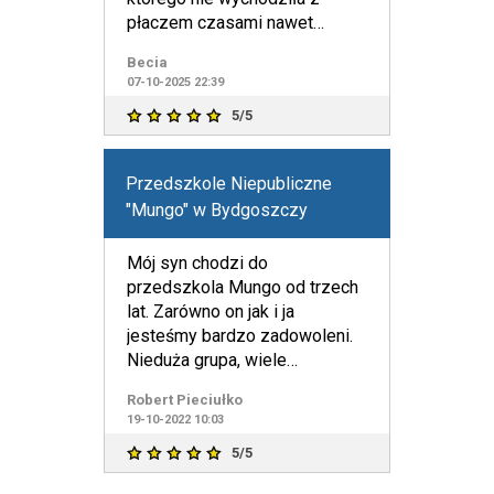
płaczem czasami nawet
chciała zostać dłużej. Panie
Becia
wspomagaj
07-10-2025 22:39
5/5
Przedszkole Niepubliczne
"Mungo" w Bydgoszczy
Mój syn chodzi do
przedszkola Mungo od trzech
lat. Zarówno on jak i ja
jesteśmy bardzo zadowoleni.
Nieduża grupa, wiele
ciekawych atrakcji i zajęć
Robert Pieciułko
dodatkowych.
19-10-2022 10:03
5/5