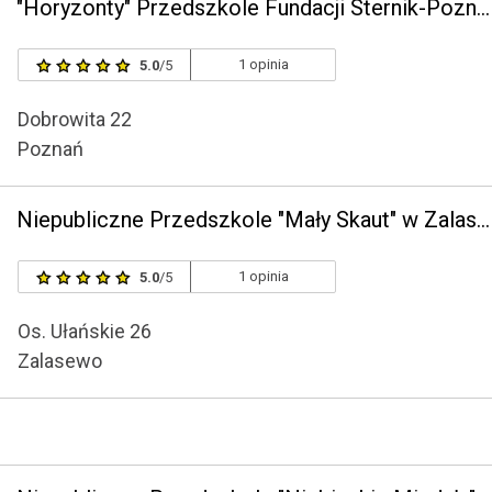
"Horyzonty" Przedszkole Fundacji Sternik-Poznań
1 opinia
5.0
/5
Dobrowita 22
Poznań
Niepubliczne Przedszkole "Mały Skaut" w Zalasewie z Oddziałami Zamiejscowymi w Swarzędzu
1 opinia
5.0
/5
Os. Ułańskie 26
Zalasewo