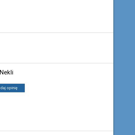
Nekli
daj opinię