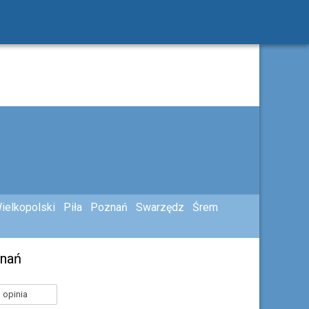
ielkopolski
Piła
Poznań
Swarzędz
Śrem
znań
 opinia