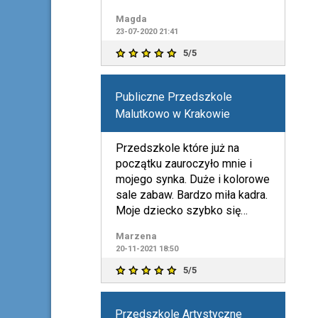
Magda
23-07-2020 21:41
5/5
Publiczne Przedszkole
Malutkowo w Krakowie
Przedszkole które już na
początku zauroczyło mnie i
mojego synka. Duże i kolorowe
sale zabaw. Bardzo miła kadra.
Moje dziecko szybko się
zaadoptowało świetnie s
Marzena
20-11-2021 18:50
5/5
Przedszkole Artystyczne