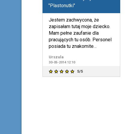
"Plastonutki"
Jestem zachwycona, że
zapisałam tutaj moje dziecko.
Mam pełne zaufanie dla
pracujących tu osób. Personel
posiada tu znakomite
wykształcenie oraz bardzo
Urszula
dobre po
30-05-2014 12:10
5/5