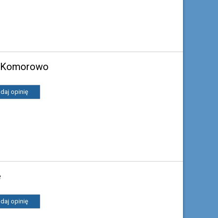
e Komorowo
daj opinię
e
daj opinię