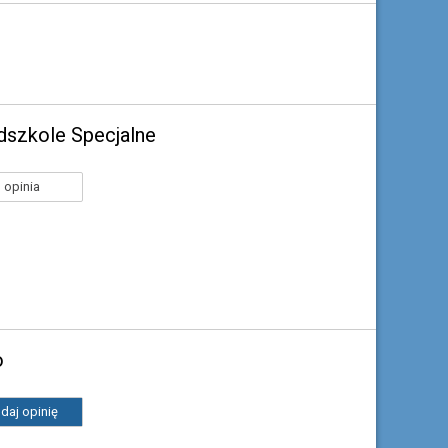
dszkole Specjalne
 opinia
o
daj opinię