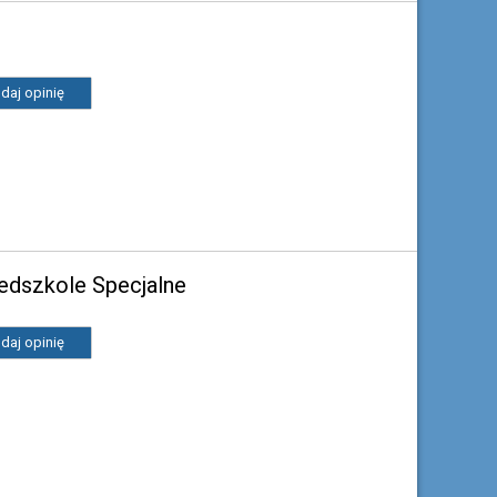
daj opinię
zedszkole Specjalne
daj opinię