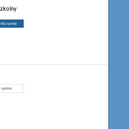
zkolny
daj opinię
 opinia