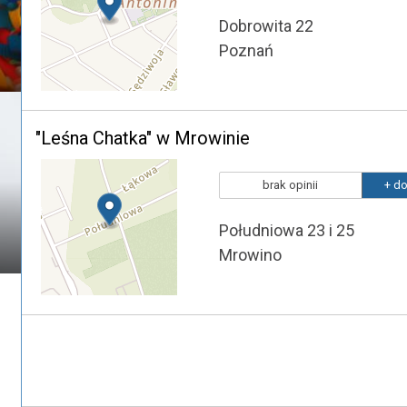
Dobrowita 22
Poznań
"Leśna Chatka" w Mrowinie
brak opinii
+ do
Południowa 23 i 25
Mrowino