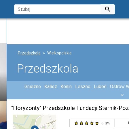

Przedszkola
Wielkopolskie
Przedszkola
Gniezno
Kalisz
Konin
Leszno
Luboń
Ostrów W
"Horyzonty" Przedszkole Fundacji Sternik-Po
1
5.0
/5