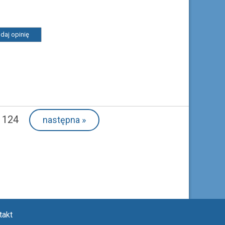
daj opinię
 124
następna
»
takt