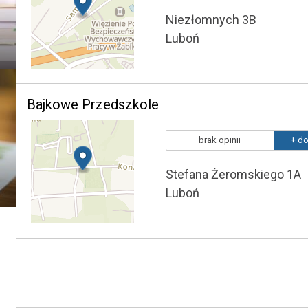
Niezłomnych 3B
Luboń
Bajkowe Przedszkole
brak opinii
+ do
Stefana Żeromskiego 1A
Luboń