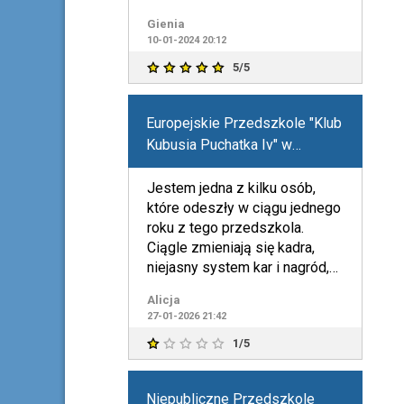
Gienia
10-01-2024 20:12
5/5
Europejskie Przedszkole "Klub
Kubusia Puchatka Iv" w
Kiełczowie
Jestem jedna z kilku osób,
które odeszły w ciągu jednego
roku z tego przedszkola.
Ciągle zmieniają się kadra,
niejasny system kar i nagród,
zasady tam panujące
Alicja
27-01-2026 21:42
1/5
Niepubliczne Przedszkole