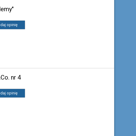
demy"
daj opinię
Co. nr 4
daj opinię