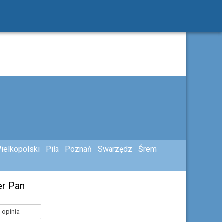
ielkopolski
Piła
Poznań
Swarzędz
Śrem
er Pan
 opinia