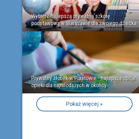
Wybierz najlepszą prywatną szkołę
podstawową w Warszawie dla swojego dziecka
Prywatny żłobek w Piastowie - najlepsze opcje
opieki dla najmłodszych w okolicy
Pokaż więcej »