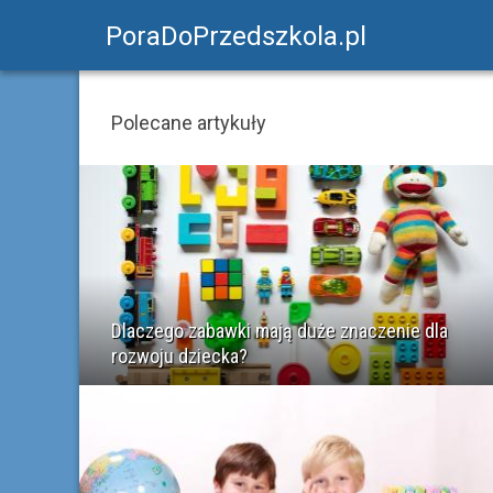
PoraDoPrzedszkola.pl
Polecane artykuły
Dlaczego zabawki mają duże znaczenie dla
rozwoju dziecka?