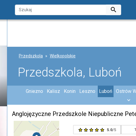

Przedszkola
Wielkopolskie
Przedszkola, Luboń
Gniezno
Kalisz
Konin
Leszno
Luboń
Ostrów W
Anglojęzyczne Przedszkole Niepubliczne Pet
1
5.0
/5