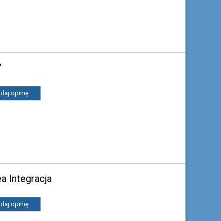
"
daj opinię
a Integracja
daj opinię