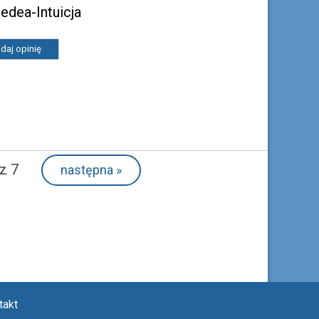
edea-Intuicja
daj opinię
z 7
następna
»
takt