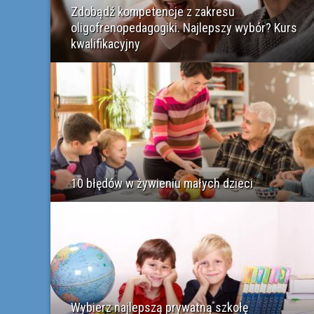
Zdobądź kompetencje z zakresu
oligofrenopedagogiki. Najlepszy wybór? Kurs
kwalifikacyjny
10 błędów w żywieniu małych dzieci
Wybierz najlepszą prywatną szkołę