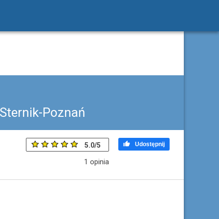
 Sternik-Poznań

Udostępnij
5.0
/
5
1
opinia