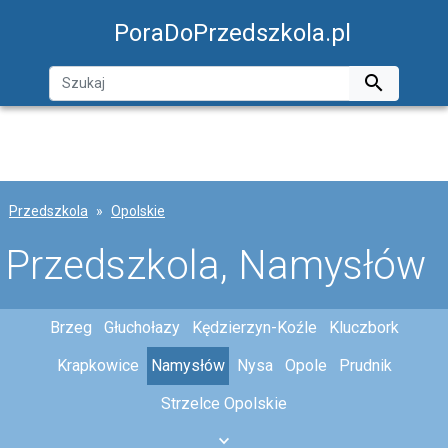
PoraDoPrzedszkola.pl

Przedszkola
Opolskie
Przedszkola, Namysłów
Brzeg
Głuchołazy
Kędzierzyn-Koźle
Kluczbork
Krapkowice
Namysłów
Nysa
Opole
Prudnik
Strzelce Opolskie