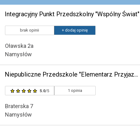
Integracyjny Punkt Przedszkolny "Wspólny Świat"
brak opinii
+ dodaj opinię
Oławska 2a
Namysłów
Niepubliczne Przedszkole "Elementarz Przyjazny Rodzinie" w Namysłowie
1 opinia
5.0
/5
Braterska 7
Namysłów