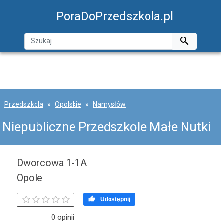
PoraDoPrzedszkola.pl

Przedszkola
Opolskie
Namysłów
Niepubliczne Przedszkole Małe Nutki
Dworcowa 1-1A
Opole

Udostępnij
0 opinii