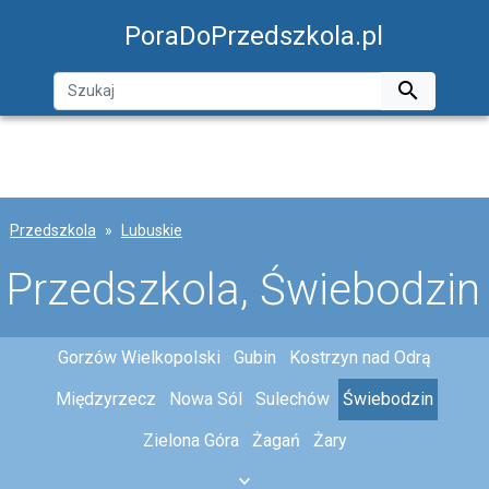
PoraDoPrzedszkola.pl

Przedszkola
Lubuskie
Przedszkola, Świebodzin
Gorzów Wielkopolski
Gubin
Kostrzyn nad Odrą
Międzyrzecz
Nowa Sól
Sulechów
Świebodzin
Zielona Góra
Żagań
Żary