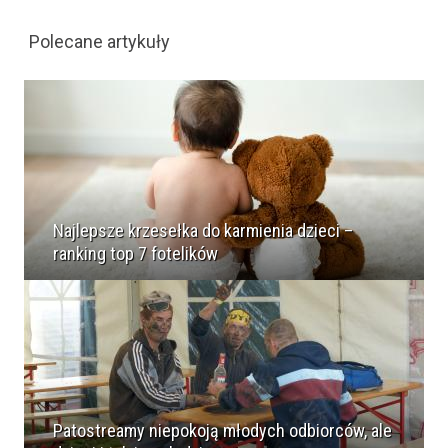
Polecane artykuły
Najlepsze krzesełka do karmienia dzieci –
ranking top 7 fotelików
Patostreamy niepokoją młodych odbiorców, ale