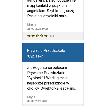
atmosfera. Dzieci codziennie
mają kontakt z językiem
angielskim. Szybko się uczą.
Panie nauczycielki mają
bardzo ciepłe a zarazem pro
Marta
21-07-2022 19:23
5/5
Prywatne Przedszkole
"Cypisek"
Z całego serca polecam
Prywatne Przedszkole
"Cypisek" ! Według mnie
najlepsze przedszkole w
okolicy. Dyrektorką jest Pani
Barbara Szeląg, która ma
Edyta
olbrzymie doś
09-03-2022 20:30