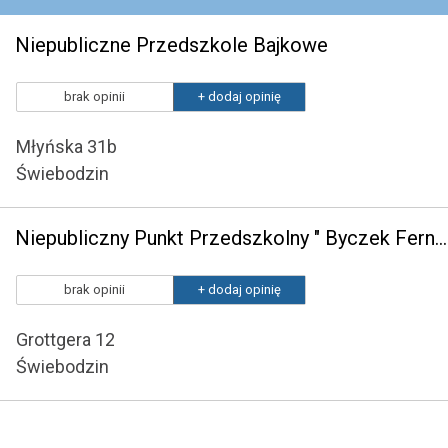
Niepubliczne Przedszkole Bajkowe
brak opinii
+ dodaj opinię
Młyńska 31b
Świebodzin
Niepubliczny Punkt Przedszkolny " Byczek Fernando"
brak opinii
+ dodaj opinię
Grottgera 12
Świebodzin