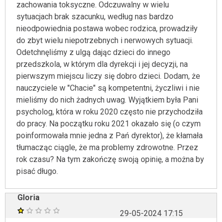
zachowania toksyczne. Odczuwalny w wielu
sytuacjach brak szacunku, według nas bardzo
nieodpowiednia postawa wobec rodzica, prowadziły
do zbyt wielu niepotrzebnych i nerwowych sytuacji.
Odetchnęliśmy z ulgą dając dzieci do innego
przedszkola, w którym dla dyrekcji i jej decyzji, na
pierwszym miejscu liczy się dobro dzieci. Dodam, że
nauczyciele w "Chacie" są kompetentni, życzliwi i nie
mieliśmy do nich żadnych uwag. Wyjątkiem była Pani
psycholog, która w roku 2020 często nie przychodziła
do pracy. Na początku roku 2021 okazało się (o czym
poinformowała mnie jedna z Pań dyrektor), że kłamała
tłumacząc ciągle, że ma problemy zdrowotne. Przez
rok czasu? Na tym zakończę swoją opinię, a można by
pisać długo.
Gloria
29-05-2024 17:15