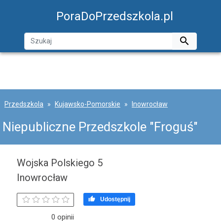
PoraDoPrzedszkola.pl

Przedszkola
Kujawsko-Pomorskie
Inowrocław
Niepubliczne Przedszkole "Froguś"
Wojska Polskiego 5
Inowrocław

Udostępnij
0 opinii