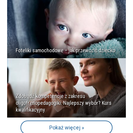
Foteliki samochodowe – jak przewozić dziecko
Zdobądź kompetencje z zakresu
oligofrenopedagogiki. Najlepszy wybór? Kurs
kwalifikacyjny
Pokaż więcej »