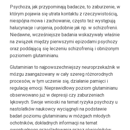
Psychoza, jak przypominają badacze, to zaburzenie, w
którym pojawia się utrata kontaktu z rzeczywistością,
niespójna mowa i zachowanie, często też występują
halucynacje i urojenia, podobnie jak np. w schizofrenii.
Niedawne, wcześniejsze badania wskazywały właśnie
na związek między pierwszymi epizodami psychozy
oraz poddającą się leczeniu schizofrenią i obniżonym
poziomem glutaminianu.
Glutaminian to najpowszechniejszy neuroprzekaźnik w
mózgu zaangażowany w cały szereg różnorodnych
procesów, w tym uczenie się, działanie pamięci i
regulację emocji. Nieprawidłowy poziom glutaminianu
obserwowano już w depresji czy zaburzeniach
lękowych. Swoje wnioski na temat ryzyka psychozy u
nastolatków naukowcy wyciągnęli na podstawie
badań poziomu glutaminianu w mózgach młodych
ochotników, dokładnych informacji na temat
ewentualnego prześladowania przez rówieśników