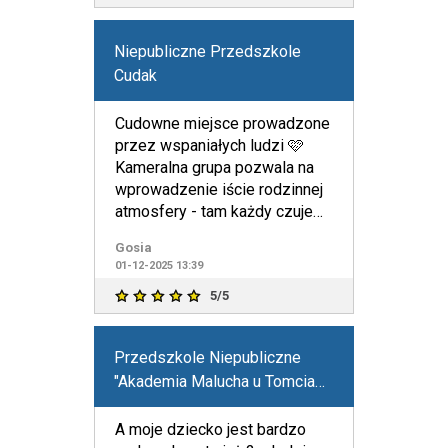
Niepubliczne Przedszkole
Cudak
Cudowne miejsce prowadzone
przez wspaniałych ludzi 🩷
Kameralna grupa pozwala na
wprowadzenie iście rodzinnej
atmosfery - tam każdy czuje
się jak u siebie w dom
Gosia
01-12-2025 13:39
5/5
Przedszkole Niepubliczne
"Akademia Malucha u Tomcia
Palucha" w Bydgoszczy
A moje dziecko jest bardzo