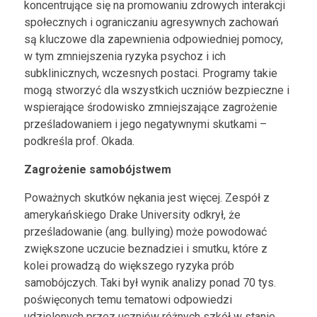
koncentrujące się na promowaniu zdrowych interakcji
społecznych i ograniczaniu agresywnych zachowań
są kluczowe dla zapewnienia odpowiedniej pomocy,
w tym zmniejszenia ryzyka psychoz i ich
subklinicznych, wczesnych postaci. Programy takie
mogą stworzyć dla wszystkich uczniów bezpieczne i
wspierające środowisko zmniejszające zagrożenie
prześladowaniem i jego negatywnymi skutkami –
podkreśla prof. Okada.
Zagrożenie samobójstwem
Poważnych skutków nękania jest więcej. Zespół z
amerykańskiego Drake University odkrył, że
prześladowanie (ang. bullying) może powodować
zwiększone uczucie beznadziei i smutku, które z
kolei prowadzą do większego ryzyka prób
samobójczych. Taki był wynik analizy ponad 70 tys.
poświęconych temu tematowi odpowiedzi
udzielonych przez uczniów różnych szkół w stanie