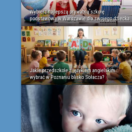
Wybierz najlepszą prywatną szkołę
podstawową w Warszawie dla swojego dziecka
Jakie przedszkole z językiem angielskim
wybrać w Poznaniu blisko Sołacza?