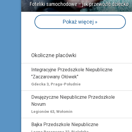
Foteliki samochodowe – jak przewozić dziecko
Pokaż więcej »
Okoliczne placówki
Integracyjne Przedszkole Niepubliczne
"Zaczarowany Ołówek"
Gdecka 3, Praga-Południe
Dwujęzyczne Niepubliczne Przedszkole
Novum
Legionów 63, Wołomin
Bajka Przedszkole Niepubliczne
Leona Berensona 32, Białołęka