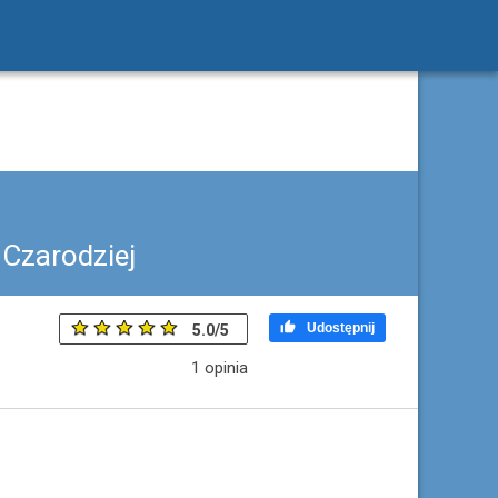
 Czarodziej

Udostępnij
5.0
/
5
1
opinia