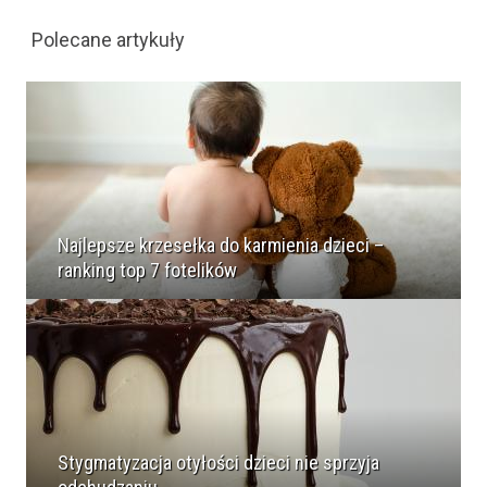
Polecane artykuły
Najlepsze krzesełka do karmienia dzieci –
ranking top 7 fotelików
Stygmatyzacja otyłości dzieci nie sprzyja