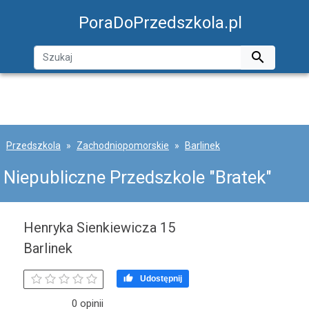
PoraDoPrzedszkola.pl

Przedszkola
Zachodniopomorskie
Barlinek
Niepubliczne Przedszkole "Bratek"
Henryka Sienkiewicza 15
Barlinek

Udostępnij
0 opinii