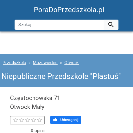
PoraDoPrzedszkola.pl

Przedszkola
Mazowieckie
Otwock
Niepubliczne Przedszkole "Plastuś"
Częstochowska 71
Otwock Mały

Udostępnij
0 opinii