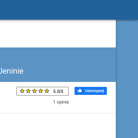
Jeninie

Udostępnij
5.0
/
5
1
opinia