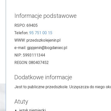
Informacje podstawowe
RSPO:
69405
Telefon:
95 751 00 15
WWW:
przedszkolejenin.pl
e-mail:
gppjenin@bogdaniec.pl
NIP:
5993111344
REGON:
080407452
Dodatkowe informacje
Jest to publiczne przedszkole. Uczęszcza do niego oko
Atuty
język niemiecki