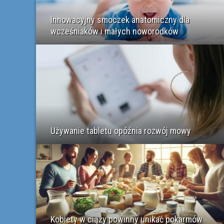
Innowacyjny smoczek anatomiczny dla
wcześniaków i małych noworodków
Używanie tabletu opóźnia rozwój mowy
Kobiety w ciąży powinny unikać pokarmów